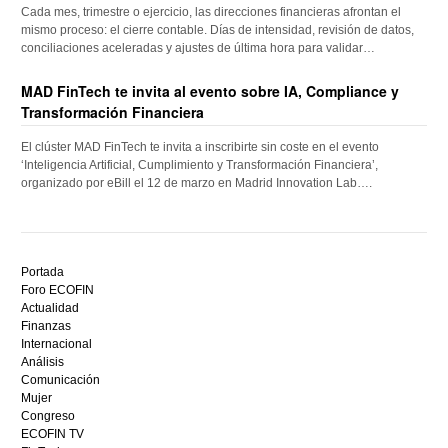
Cada mes, trimestre o ejercicio, las direcciones financieras afrontan el
mismo proceso: el cierre contable. Días de intensidad, revisión de datos,
conciliaciones aceleradas y ajustes de última hora para validar…
MAD FinTech te invita al evento sobre IA, Compliance y
Transformación Financiera
El clúster MAD FinTech te invita a inscribirte sin coste en el evento
‘Inteligencia Artificial, Cumplimiento y Transformación Financiera’,
organizado por eBill el 12 de marzo en Madrid Innovation Lab….
Descubre
el
Portada
mejor
Foro ECOFIN
bono
Actualidad
sin
Finanzas
depósito
Internacional
casino
Análisis
en
Comunicación
España,
Mujer
visita
Congreso
este
ECOFIN TV