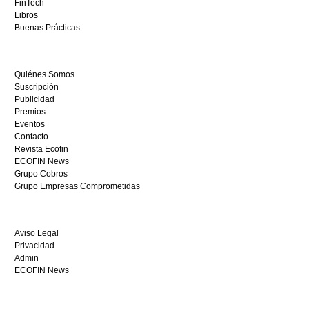
sitio
FinTech
restaurantedonmauro.es
Libros
y
Buenas Prácticas
empieza
a
ganar
Quiénes Somos
hoy
Suscripción
mismo.
Publicidad
Premios
Eventos
Contacto
Revista Ecofin
ECOFIN News
Grupo Cobros
Grupo Empresas Comprometidas
Aviso Legal
Privacidad
Admin
ECOFIN News