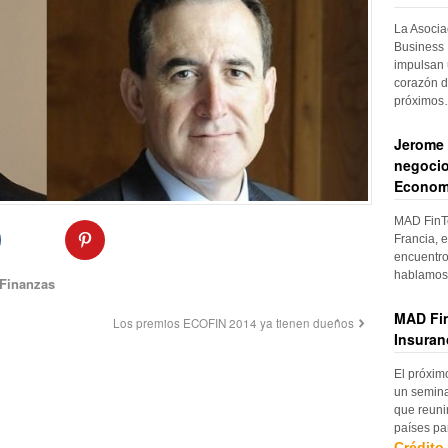
La Asocia
Business 
impulsan 
corazón d
próximo
Jerome 
negocio
Econom
MAD FinTe
Francia, e
encuentro
hablamos 
Finanzas
MAD Fin
Los premios ECOFIN 2014 ya tienen dueños
Insuran
El próxim
un semina
que reuni
países pa
Crédito