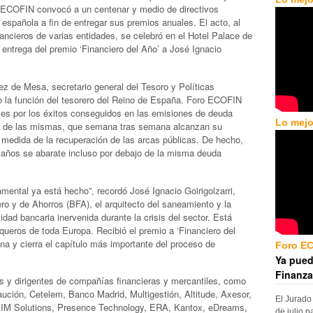
o ECOFIN convocó a un centenar y medio de directivos
española a fin de entregar sus premios anuales. El acto, al
nancieros de varias entidades, se celebró en el Hotel Palace de
 entrega del premio ‘Financiero del Año’ a José Ignacio
z de Mesa, secretario general del Tesoro y Políticas
o la función del tesorero del Reino de España. Foro ECOFIN
ices por los éxitos conseguidos en las emisiones de deuda
Lo mejo
vo de las mismas, que semana tras semana alcanzan su
n medida de la recuperación de las arcas públicas. De hecho,
 años se abarate incluso por debajo de la misma deuda
mental ya está hecho”, recordó José Ignacio Goirigolzarri,
ro y de Ahorros (BFA), el arquitecto del saneamiento y la
idad bancaria inervenida durante la crisis del sector. Está
ueros de toda Europa. Recibió el premio a ‘Financiero del
na y cierra el capítulo más importante del proceso de
Foro E
Ya pued
Finanza
tes y dirigentes de compañías financieras y mercantiles, como
ución, Cetelem, Banco Madrid, Multigestión, Altitude, Axesor,
El Jurado
, IM Solutions, Presence Technology, ERA, Kantox, eDreams,
de julio p