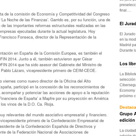
preselecc
final….
unta de la comisión de Economía y Competitividad del Congreso
e ‘La Noche de las Finanzas’. Garrido es, por su función, una de
El Jura
 de las importantes reformas estructurales realizadas en las
empresas ejecutadas durante la actual legislatura. Hoy
El Jurado
rancisco Fonseca, director de la Representación de la
en la mod
Madrid pa
Durante 
entación en España de la Comisión Europea, es también el
FIN 2014. Junto a él, también estuvieron ayer César
Los lib
FIN 2014 que ha sido asesor del Gabinete del Ministro de
n Pablo Lázaro, vicepresidente primero de CEIM-CEOE.
La Biblio
selección
viernes como nuevo director de la Oficina del Alto
Cibersegu
spaña, participó en la concesión de los reconocimientos de
Economy p
acompañar y potenciar las acciones de apoyo a la reputación
próximo c
 Financiera de España’ a Mapfre por su proyección en América
los vinos de la D.O. Ca. Rioja.
Destac
Grupo A
uy relevantes del mundo asociativo empresarial y financiero.
edición
vicepresidente primero de la Confederación Empresarial de
idente de la Confederación Española de Directivos y
La ciudad
nte de la Federación Nacional de Asociaciones de
edición d