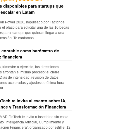
s disponibles para startups que
 escalar en Latam
ion Power 2026, impulsado por Factor de
e el plazo para solicitar una de las 10 becas
es para startups que quieran llegar a una
mensión. Te contamos…
re contable como barómetro de
 financiera
trimestre o ejercicio, las direcciones
s afrontan el mismo proceso: el cierre
Días de intensidad, revisión de datos,
iones aceleradas y ajustes de última hora
dar…
Tech te invita al evento sobre IA,
nce y Transformación Financiera
 MAD FinTech te invita a inscribirte sin coste
to ‘Inteligencia Artificial, Cumplimiento y
ación Financiera’, organizado por eBill el 12