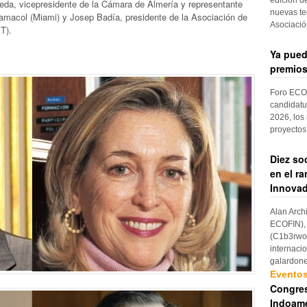
da, vicepresidente de la Cámara de Almería y representante
nuevas te
amacol (Miami) y Josep Badía, presidente de la Asociación de
Asociaci
T).
Ya pued
premios
Foro ECOF
candidatu
2026, los
proyectos
Diez so
en el r
Innovad
Alan Arch
ECOFIN), 
(C1b3rwom
internaci
galardon
Evento
Congres
Indoame