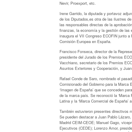
Nevir, Proexport, etc.
Irene Garrido, la diputada y portavoz adj
de los Diputados,es otra de las ilustres d
las responsables directas de la aprobación
finanzas, la economía y la gestión de las 
inaugura el VII Congreso ECOFIN junto a F
Comisión Europea en España.
Francisco Fonseca, director de la Repres
presidente del Jurado de los Premios ECO
Vacchiano, secretario de los Premios ECO
Asuntos Exteriores y Cooperación, y Jua
Rafael Conde de Saro, nombrado el pasado 
Comisionado del Gobierno para la Marca E
‘Imagen de España’ que se conceden para 
de la marca país. Se reconoció la ‘Marca
Latina y la ‘Marca Comercial de España’ a 
También estuvieron presentes directivos m
Se pueden destacar a Juan Pablo Lázaro, 
Madrid CEIM-CEOE; Manuel Gago, vicepres
Ejecutivos (CEDE); Lorenzo Amor, preside