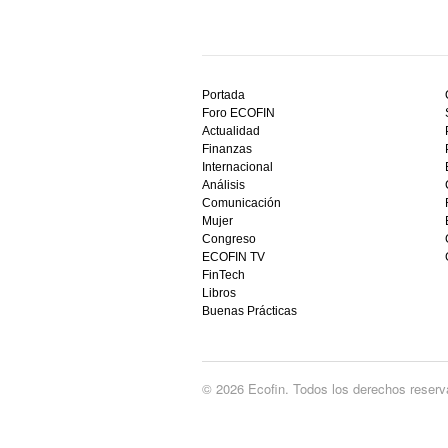
Descubre
el
Portada
mejor
Foro ECOFIN
bono
Actualidad
sin
Finanzas
depósito
Internacional
casino
Análisis
en
Comunicación
España,
Mujer
visita
Congreso
este
ECOFIN TV
sitio
FinTech
restaurantedonmauro.es
Libros
y
Buenas Prácticas
empieza
a
ganar
hoy
© 2026 Ecofin. Todos los derechos reserv
mismo.