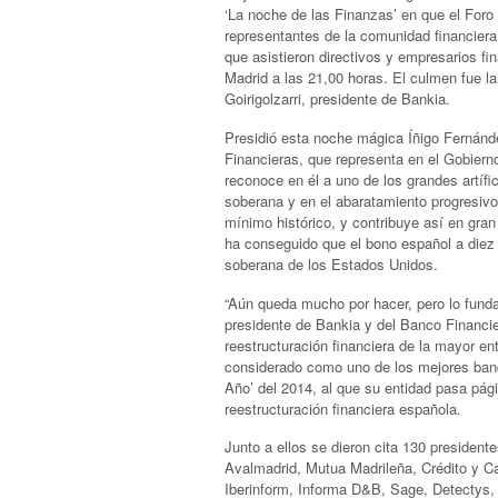
‘La noche de las Finanzas’ en que el For
representantes de la comunidad financiera 
que asistieron directivos y empresarios fi
Madrid a las 21,00 horas. El culmen fue la
Goirigolzarri, presidente de Bankia.
Presidió esta noche mágica Íñigo Fernánde
Financieras, que representa en el Gobiern
reconoce en él a uno de los grandes artíf
soberana y en el abaratamiento progresi
mínimo histórico, y contribuye así en gra
ha conseguido que el bono español a diez
soberana de los Estados Unidos.
“Aún queda mucho por hacer, pero lo funda
presidente de Bankia y del Banco Financie
reestructuración financiera de la mayor ent
considerado como uno de los mejores banq
Año’ del 2014, al que su entidad pasa pági
reestructuración financiera española.
Junto a ellos se dieron cita 130 presiden
Avalmadrid, Mutua Madrileña, Crédito y Ca
Iberinform, Informa D&B, Sage, Detectys