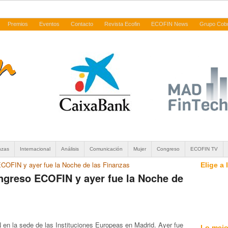
Premios
Eventos
Contacto
Revista Ecofin
ECOFIN News
Grupo Cob
nzas
Internacional
Análisis
Comunicación
Mujer
Congreso
ECOFIN TV
ECOFIN y ayer fue la Noche de las Finanzas
Elige a
ongreso ECOFIN y ayer fue la Noche de
en la sede de las Instituciones Europeas en Madrid. Ayer fue
Lo mejo