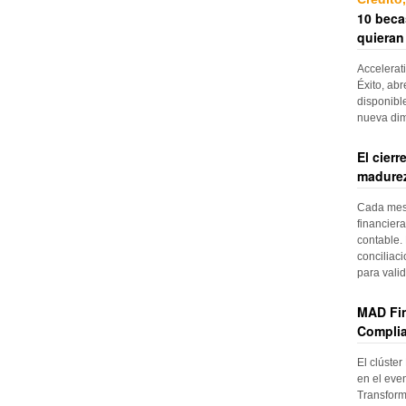
10 beca
quieran
Accelerat
Éxito, abr
disponibl
nueva di
El cier
madurez
Cada mes, 
financiera
contable. 
conciliac
para vali
MAD Fin
Complia
El clúster
en el even
Transform