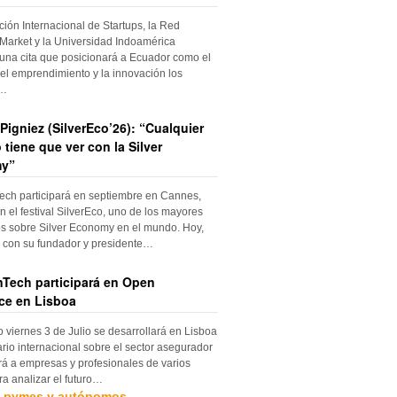
ción Internacional de Startups, la Red
Market y la Universidad Indoamérica
una cita que posicionará a Ecuador como el
el emprendimiento y la innovación los
s…
Pigniez (SilverEco’26): “Cualquier
 tiene que ver con la Silver
y”
ch participará en septiembre en Cannes,
n el festival SilverEco, uno de los mayores
s sobre Silver Economy en el mundo. Hoy,
con su fundador y presidente…
Tech participará en Open
ce en Lisboa
o viernes 3 de Julio se desarrollará en Lisboa
rio internacional sobre el sector asegurador
rá a empresas y profesionales de varios
ra analizar el futuro…
, pymes y autónomos