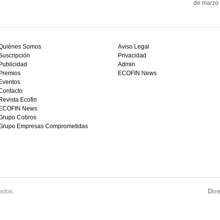
de marzo 
Quiénes Somos
Aviso Legal
Suscripción
Privacidad
Publicidad
Admin
Premios
ECOFIN News
Eventos
Contacto
Revista Ecofin
ECOFIN News
Grupo Cobros
Grupo Empresas Comprometidas
ados.
Dir