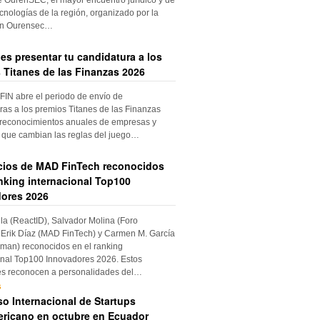
cnologías de la región, organizado por la
ón Ourensec…
es presentar tu candidatura a los
 Titanes de las Finanzas 2026
IN abre el periodo de envío de
ras a los premios Titanes de las Finanzas
 reconocimientos anuales de empresas y
 que cambian las reglas del juego…
cios de MAD FinTech reconocidos
anking internacional Top100
ores 2026
ila (ReactID), Salvador Molina (Foro
Erik Díaz (MAD FinTech) y Carmen M. García
an) reconocidos en el ranking
onal Top100 Innovadores 2026. Estos
es reconocen a personalidades del…
s
o Internacional de Startups
ricano en octubre en Ecuador