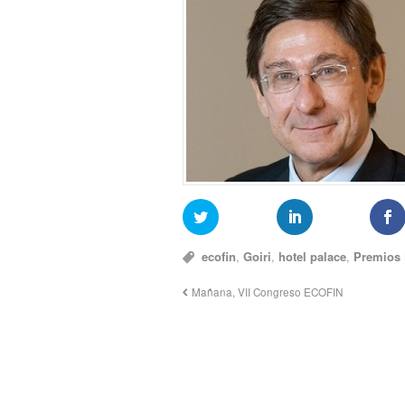
ecofin
,
Goiri
,
hotel palace
,
Premios 
Mañana, VII Congreso ECOFIN