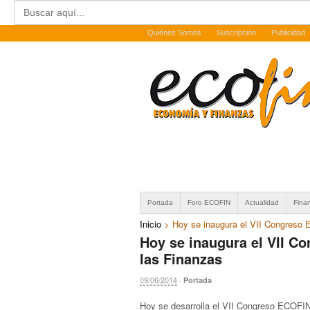
Buscar:
Quiénes Somos
Suscripción
Publicidad
Portada
Foro ECOFIN
Actualidad
Fina
Inicio
>
Hoy se inaugura el VII Congreso 
Hoy se inaugura el VII C
las Finanzas
09/06/2014
·
Portada
Hoy se desarrolla el VII Congreso ECOFIN 