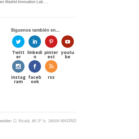
en Madrid Innovation Lab….
Síguenos también en...
Twitt
linkedi
pinter
youtu
er
n
est
be
instag
faceb
rss
ram
ook
ección:
C/ Alcalá, 85 3º Iz. 28009 MADRID