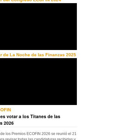
r de La Noche de las Finanzas 2025
COFIN
es votar a los Titanes de las
s 2026
 de los Premios ECOFIN 2026 se reunió el 21
ara revisar todas las candidaturas recibidas y