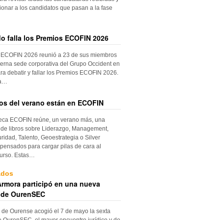
ionar a los candidatos que pasan a la fase
do falla los Premios ECOFIN 2026
 ECOFIN 2026 reunió a 23 de sus miembros
erna sede corporativa del Grupo Occident en
ra debatir y fallar los Premios ECOFIN 2026.
la…
ros del verano están en ECOFIN
teca ECOFIN reúne, un verano más, una
 de libros sobre Liderazgo, Management,
ridad, Talento, Geoestrategia o Silver
ensados para cargar pilas de cara al
urso. Estas…
ados
rmora participó en una nueva
 de OurenSEC
 de Ourense acogió el 7 de mayo la sexta
e OurenSEC, el mayor encuentro jurídico y de