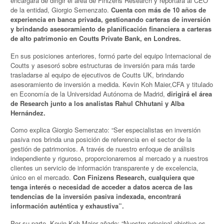
encargará de dirigir el área de Finizens Research y reportará al CEO
de la entidad, Giorgio Semenzato.
Cuenta con más de 10 años de
experiencia en banca privada, gestionando carteras de inversión
y brindando asesoramiento de planificación financiera a carteras
de alto patrimonio en Coutts Private Bank, en Londres.
En sus posiciones anteriores, formó parte del equipo Internacional de
Coutts y asesoró sobre estructuras de inversión para más tarde
trasladarse al equipo de ejecutivos de Coutts UK, brindando
asesoramiento de inversión a medida. Kevin Koh Maier,CFA y titulado
en Economía de la Universidad Autónoma de Madrid,
dirigirá el área
de Research junto a los analistas Rahul Chhutani y Alba
Hernández.
Como explica Giorgio Semenzato: “Ser especialistas en inversión
pasiva nos brinda una posición de referencia en el sector de la
gestión de patrimonios. A través de nuestro enfoque de análisis
independiente y riguroso, proporcionaremos al mercado y a nuestros
clientes un servicio de información transparente y de excelencia,
único en el mercado.
Con Finizens Research, cualquiera que
tenga interés o necesidad de acceder a datos acerca de las
tendencias de la inversión pasiva indexada, encontrará
información auténtica y exhaustiva”.
Por su parte, Kevin Koh Maier añade: “Nuestro principal objetivo es