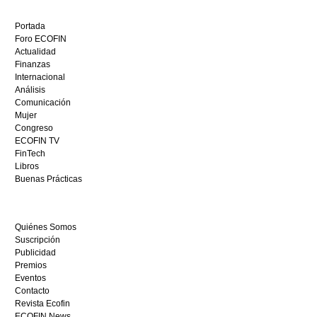
Descubre
el
Portada
mejor
Foro ECOFIN
bono
Actualidad
sin
Finanzas
depósito
Internacional
casino
Análisis
en
Comunicación
España,
Mujer
visita
Congreso
este
ECOFIN TV
sitio
FinTech
restaurantedonmauro.es
Libros
y
Buenas Prácticas
empieza
a
ganar
Quiénes Somos
hoy
Suscripción
mismo.
Publicidad
Premios
Eventos
Contacto
Revista Ecofin
ECOFIN News