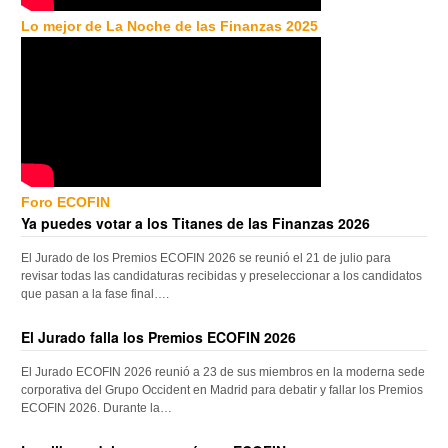
Lo mejor de La Noche de las Finanzas 2025
Foro ECOFIN
Ya puedes votar a los Titanes de las Finanzas 2026
El Jurado de los Premios ECOFIN 2026 se reunió el 21 de julio para
revisar todas las candidaturas recibidas y preseleccionar a los candidatos
que pasan a la fase final….
El Jurado falla los Premios ECOFIN 2026
El Jurado ECOFIN 2026 reunió a 23 de sus miembros en la moderna sede
corporativa del Grupo Occident en Madrid para debatir y fallar los Premios
ECOFIN 2026. Durante la…