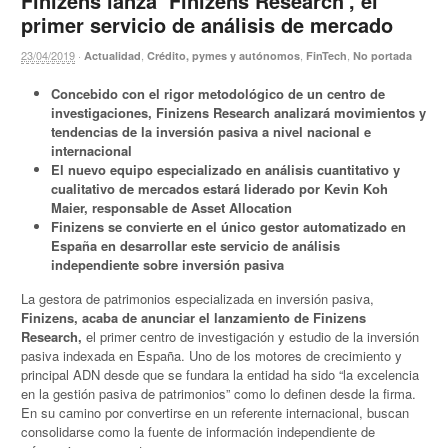
Finizens lanza ‘Finizens Research’, el
primer servicio de análisis de mercado
23/04/2019
·
,
,
,
Actualidad
Crédito, pymes y autónomos
FinTech
No portada
Concebido con el rigor metodológico de un centro de
investigaciones, Finizens Research analizará movimientos y
tendencias de la inversión pasiva a nivel nacional e
internacional
El nuevo equipo especializado en análisis cuantitativo y
cualitativo de mercados estará liderado por Kevin Koh
Maier, responsable de Asset Allocation
Finizens se convierte en el único gestor automatizado en
España en desarrollar este servicio de análisis
independiente sobre inversión pasiva
La gestora de patrimonios especializada en inversión pasiva,
Finizens, acaba de anunciar el lanzamiento de Finizens
Research,
el primer centro de investigación y estudio de la inversión
pasiva indexada en España. Uno de los motores de crecimiento y
principal ADN desde que se fundara la entidad ha sido “la excelencia
en la gestión pasiva de patrimonios” como lo definen desde la firma.
En su camino por convertirse en un referente internacional, buscan
consolidarse como la fuente de información independiente de