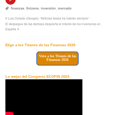
finanzas
,
finizens
,
inversión
,
mercado
Luis Collado (Google): “Noticias falsas ha habido siempre”
El despegue de las startups despierta el interés de los inversores en
España
Elige a los Titanes de las Finanzas 2026
Vota a los Titanes de las
Finanzas 2026
Lo mejor del Congreso ECOFIN 2024