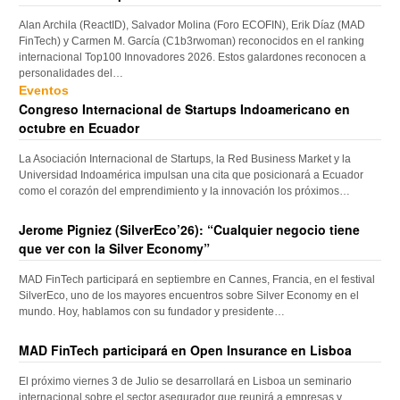
Alan Archila (ReactID), Salvador Molina (Foro ECOFIN), Erik Díaz (MAD
FinTech) y Carmen M. García (C1b3rwoman) reconocidos en el ranking
internacional Top100 Innovadores 2026. Estos galardones reconocen a
personalidades del…
Eventos
Congreso Internacional de Startups Indoamericano en
octubre en Ecuador
La Asociación Internacional de Startups, la Red Business Market y la
Universidad Indoamérica impulsan una cita que posicionará a Ecuador
como el corazón del emprendimiento y la innovación los próximos…
Jerome Pigniez (SilverEco’26): “Cualquier negocio tiene
que ver con la Silver Economy”
MAD FinTech participará en septiembre en Cannes, Francia, en el festival
SilverEco, uno de los mayores encuentros sobre Silver Economy en el
mundo. Hoy, hablamos con su fundador y presidente…
MAD FinTech participará en Open Insurance en Lisboa
El próximo viernes 3 de Julio se desarrollará en Lisboa un seminario
internacional sobre el sector asegurador que reunirá a empresas y