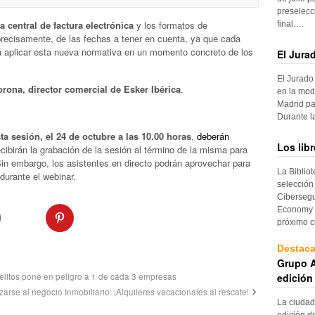
preselecc
a central de factura electrónica
y los formatos de
final….
recisamente, de las fechas a tener en cuenta, ya que cada
 aplicar esta nueva normativa en un momento concreto de los
El Jura
El Jurado
rona, director comercial de Esker Ibérica
.
en la mod
Madrid pa
Durante 
sta sesión, el 24 de octubre a las 10.00 horas
,
deberán
Los lib
recibirán la grabación de la sesión al término de la misma para
in embargo, los asistentes en directo podrán aprovechar para
La Biblio
urante el webinar.
selección
Cibersegu
Economy p
próximo c
Destac
Grupo A
edición
elitos pone en peligro a 1 de cada 3 empresas
arse al negocio Inmobiliario: ¡Alquileres vacacionales al rescate!
La ciudad
edición d