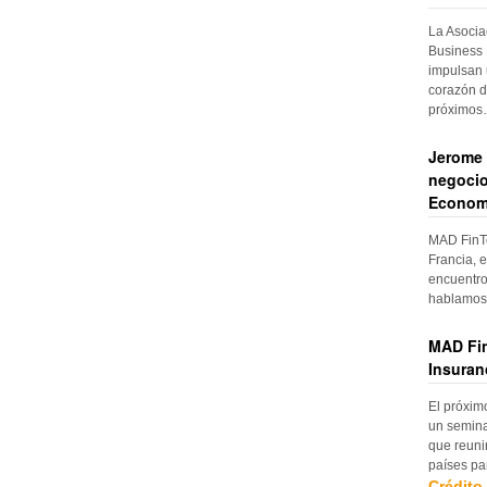
La Asocia
Business 
impulsan 
corazón d
próximo
Jerome 
negocio
Econom
MAD FinTe
Francia, e
encuentro
hablamos 
MAD Fin
Insuran
El próxim
un semina
que reuni
países pa
Crédito