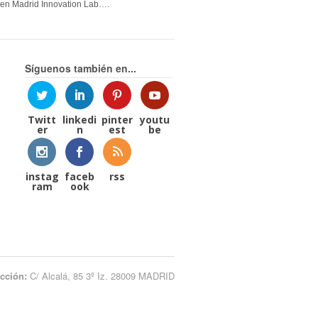
en Madrid Innovation Lab….
Síguenos también en...
Twitt
linkedi
pinter
youtu
er
n
est
be
instag
faceb
rss
ram
ook
ección:
C/ Alcalá, 85 3º Iz. 28009 MADRID