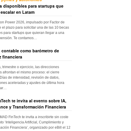
s disponibles para startups que
 escalar en Latam
ion Power 2026, impulsado por Factor de
e el plazo para solicitar una de las 10 becas
es para startups que quieran llegar a una
mensión. Te contamos…
re contable como barómetro de
 financiera
trimestre o ejercicio, las direcciones
s afrontan el mismo proceso: el cierre
Días de intensidad, revisión de datos,
iones aceleradas y ajustes de última hora
dar…
Tech te invita al evento sobre IA,
nce y Transformación Financiera
 MAD FinTech te invita a inscribirte sin coste
to ‘Inteligencia Artificial, Cumplimiento y
ación Financiera’, organizado por eBill el 12