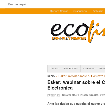
Buscar:
Quiénes Somos
Suscripción
Publicidad
Portada
Foro ECOFIN
Actualidad
Fina
Inicio
>
Esker: webinar sobre el Contexto 
Esker: webinar sobre el 
Electrónica
21/10/2023
·
,
Clúster MAD FinTech
Crédito, py
Ante las dudas que suscita el nuevo y o