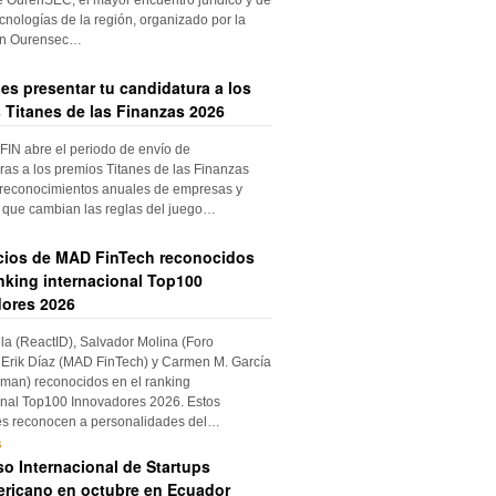
cnologías de la región, organizado por la
ón Ourensec…
es presentar tu candidatura a los
 Titanes de las Finanzas 2026
IN abre el periodo de envío de
ras a los premios Titanes de las Finanzas
 reconocimientos anuales de empresas y
 que cambian las reglas del juego…
cios de MAD FinTech reconocidos
anking internacional Top100
ores 2026
ila (ReactID), Salvador Molina (Foro
Erik Díaz (MAD FinTech) y Carmen M. García
an) reconocidos en el ranking
onal Top100 Innovadores 2026. Estos
es reconocen a personalidades del…
s
o Internacional de Startups
ricano en octubre en Ecuador