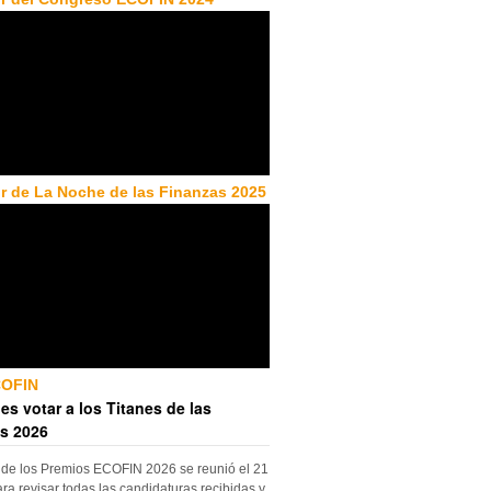
r de La Noche de las Finanzas 2025
COFIN
es votar a los Titanes de las
s 2026
 de los Premios ECOFIN 2026 se reunió el 21
ara revisar todas las candidaturas recibidas y