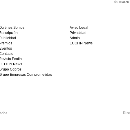
de marzo 
Quiénes Somos
Aviso Legal
Suscripción
Privacidad
Publicidad
Admin
Premios
ECOFIN News
Eventos
Contacto
Revista Ecofin
ECOFIN News
Grupo Cobros
Grupo Empresas Comprometidas
ados.
Dir