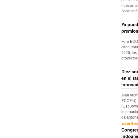
nuevas te
Asociaci
Ya pued
premios
Foro ECOF
candidatu
2026, los
proyectos
Diez so
en el r
Innovad
Alan Arch
ECOFIN), 
(C1b3rwom
internaci
galardon
Evento
Congres
Indoame