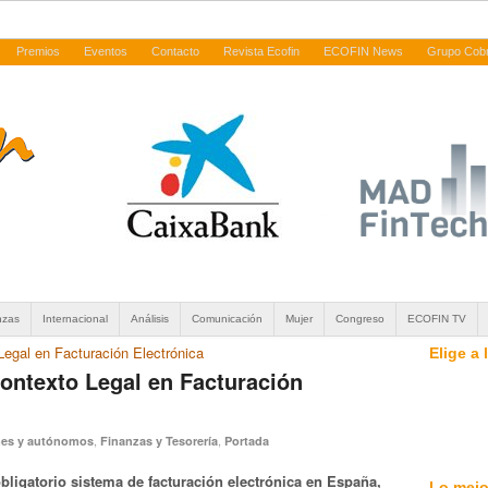
Premios
Eventos
Contacto
Revista Ecofin
ECOFIN News
Grupo Cob
nzas
Internacional
Análisis
Comunicación
Mujer
Congreso
ECOFIN TV
Legal en Facturación Electrónica
Elige a
Contexto Legal en Facturación
,
,
mes y autónomos
Finanzas y Tesorería
Portada
bligatorio sistema de facturación electrónica en España,
Lo mejo