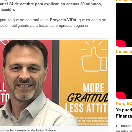
r el 24 de octubre para explicar, en apenas 30 minutos,
licación.
gratuito que se centrará en el
Proyecto ViDA
, que es como se
ación, obligatorio para todas las empresas según un
Lo mejo
Foro E
Ya pued
Finanza
El Jurado
 director comercial de Esker Ibérica.
de julio p