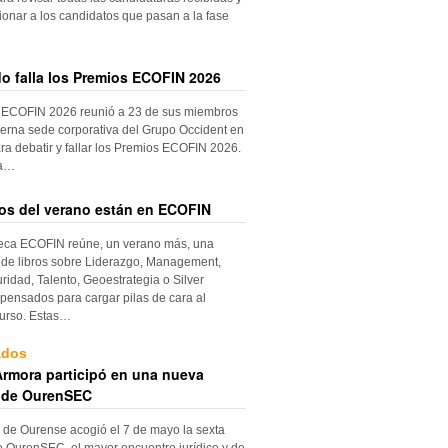
ionar a los candidatos que pasan a la fase
do falla los Premios ECOFIN 2026
 ECOFIN 2026 reunió a 23 de sus miembros
erna sede corporativa del Grupo Occident en
ra debatir y fallar los Premios ECOFIN 2026.
la…
ros del verano están en ECOFIN
teca ECOFIN reúne, un verano más, una
 de libros sobre Liderazgo, Management,
ridad, Talento, Geoestrategia o Silver
ensados para cargar pilas de cara al
urso. Estas…
ados
rmora participó en una nueva
 de OurenSEC
 de Ourense acogió el 7 de mayo la sexta
e OurenSEC, el mayor encuentro jurídico y de