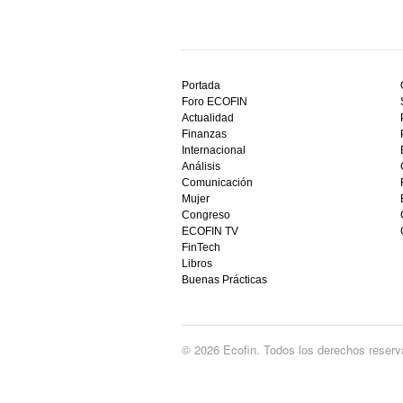
Descubre
el
Portada
mejor
Foro ECOFIN
bono
Actualidad
sin
Finanzas
depósito
Internacional
casino
Análisis
en
Comunicación
España,
Mujer
visita
Congreso
este
ECOFIN TV
sitio
FinTech
restaurantedonmauro.es
Libros
y
Buenas Prácticas
empieza
a
ganar
hoy
© 2026 Ecofin. Todos los derechos reserv
mismo.