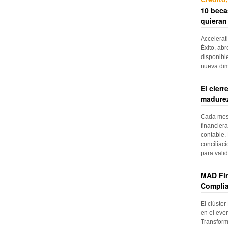
10 beca
quieran
Accelerat
Éxito, abr
disponibl
nueva di
El cier
madurez
Cada mes, 
financiera
contable. 
conciliac
para vali
MAD Fin
Complia
El clúster
en el even
Transform