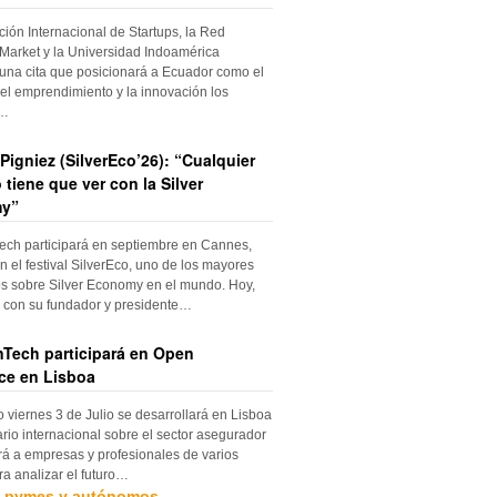
ción Internacional de Startups, la Red
Market y la Universidad Indoamérica
una cita que posicionará a Ecuador como el
el emprendimiento y la innovación los
s…
Pigniez (SilverEco’26): “Cualquier
 tiene que ver con la Silver
y”
ch participará en septiembre en Cannes,
n el festival SilverEco, uno de los mayores
s sobre Silver Economy en el mundo. Hoy,
con su fundador y presidente…
Tech participará en Open
ce en Lisboa
o viernes 3 de Julio se desarrollará en Lisboa
rio internacional sobre el sector asegurador
rá a empresas y profesionales de varios
ra analizar el futuro…
, pymes y autónomos