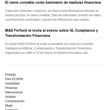
El cierre contable como barómetro de madurez financiera
Cada mes, trimestre o ejercicio, las direcciones financieras afrontan el
mismo proceso: el cierre contable. Días de intensidad, revisión de datos,
conciliaciones aceleradas y ajustes de última hora para validar…
MAD FinTech te invita al evento sobre IA, Compliance y
Transformación Financiera
El clúster MAD FinTech te invita a inscribirte sin coste en el evento
‘Inteligencia Artificial, Cumplimiento y Transformación Financiera’,
organizado por eBill el 12 de marzo en Madrid Innovation Lab….
Descubre
el
Portada
mejor
Foro ECOFIN
bono
Actualidad
sin
Finanzas
depósito
Internacional
casino
Análisis
en
Comunicación
España,
Mujer
visita