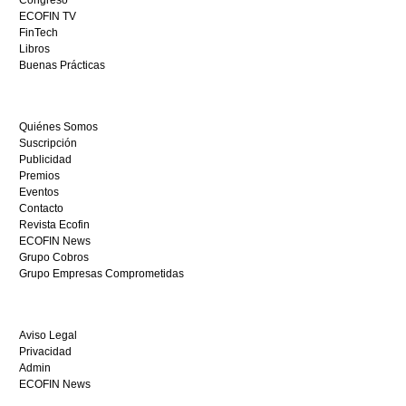
Congreso
este
ECOFIN TV
sitio
FinTech
restaurantedonmauro.es
Libros
y
Buenas Prácticas
empieza
a
ganar
Quiénes Somos
hoy
Suscripción
mismo.
Publicidad
Premios
Eventos
Contacto
Revista Ecofin
ECOFIN News
Grupo Cobros
Grupo Empresas Comprometidas
Aviso Legal
Privacidad
Admin
ECOFIN News