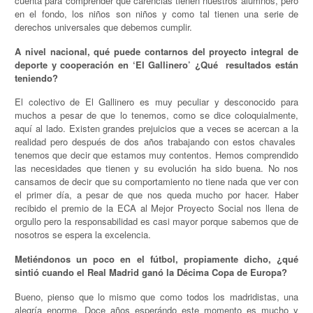
cuenta para comprender qué carencias tienen nuestros alumnos, pero
en el fondo, los niños son niños y como tal tienen una serie de
derechos universales que debemos cumplir.
A nivel nacional, qué puede contarnos del proyecto integral de
deporte y cooperación en ‘El Gallinero’ ¿Qué resultados están
teniendo?
El colectivo de El Gallinero es muy peculiar y desconocido para
muchos a pesar de que lo tenemos, como se dice coloquialmente,
aquí al lado. Existen grandes prejuicios que a veces se acercan a la
realidad pero después de dos años trabajando con estos chavales
tenemos que decir que estamos muy contentos. Hemos comprendido
las necesidades que tienen y su evolución ha sido buena. No nos
cansamos de decir que su comportamiento no tiene nada que ver con
el primer día, a pesar de que nos queda mucho por hacer. Haber
recibido el premio de la ECA al Mejor Proyecto Social nos llena de
orgullo pero la responsabilidad es casi mayor porque sabemos que de
nosotros se espera la excelencia.
Metiéndonos un poco en el fútbol, propiamente dicho, ¿qué
sintió cuando el Real Madrid ganó la Décima Copa de Europa?
Bueno, pienso que lo mismo que como todos los madridistas, una
alegría enorme. Doce años esperándo este momento es mucho y