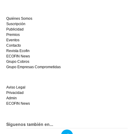
empieza
a
ganar
Quiénes Somos
hoy
Suscripción
mismo.
Publicidad
Premios
Eventos
Contacto
Revista Ecofin
ECOFIN News
Grupo Cobros
Grupo Empresas Comprometidas
Aviso Legal
Privacidad
Admin
ECOFIN News
Síguenos también en...