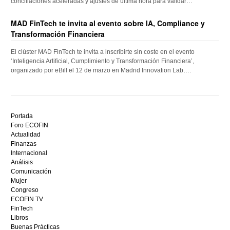
conciliaciones aceleradas y ajustes de última hora para validar…
MAD FinTech te invita al evento sobre IA, Compliance y
Transformación Financiera
El clúster MAD FinTech te invita a inscribirte sin coste en el evento
‘Inteligencia Artificial, Cumplimiento y Transformación Financiera’,
organizado por eBill el 12 de marzo en Madrid Innovation Lab….
Descubre
el
Portada
mejor
Foro ECOFIN
bono
Actualidad
sin
Finanzas
depósito
Internacional
casino
Análisis
en
Comunicación
España,
Mujer
visita
Congreso
este
ECOFIN TV
sitio
FinTech
restaurantedonmauro.es
Libros
y
Buenas Prácticas