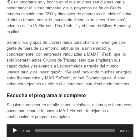
“Es un programa muy bonito en el que muchos estudiantes van a
poder hacer el último trimestre y sus proyectos de fin de Grado
tendrán relación con CEO y directivos de empresas del clúster” sobre
distintos temas, como ‘el mundo sin dinero’ o ‘mujeres directivas’,
además de ’la IA FinTech, PropTech…’ y el tema de Silver Economy,
explicó.
Serán cinco grupos de universitarios para charlar e investigar con
gente de fuera de su entorno habitual de la universidad; y,
concretamente, con empresas vinculadas a MAD FinTech, que no
solo liderarán estos Grupos de Trabajo, sino que ampliarán sus
capacidades y relevancia a Latinoamérica a través del mundo
universitario y de investigación. “Se está moviendo muchas energías
entre Iberoamérica y MAD FinTech”, afirmó Covadonga del Álamo
sobre este ejemplo de cómo el clúster continúa derribando fronteras.
Escucha el programa al completo
Si quieres conocer en detalle estas iniciativas, en las que tu empresa
puede participar si te unes a MAD FinTech, te dejamos a
continuación el programa completo:
Reproductor
00:00
00:00
de
audio