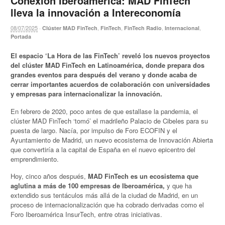
Conexión Iberoamérica: MAD FinTech
lleva la innovación a Intereconomía
08/07/2025
·
,
,
,
,
Clúster MAD FinTech
FinTech
FinTech Radio
Internacional
Portada
El espacio ‘La Hora de las FinTech’ reveló los nuevos proyectos
del clúster MAD FinTech en Latinoamérica, donde prepara dos
grandes eventos para después del verano y donde acaba de
cerrar importantes acuerdos de colaboración con universidades
y empresas para internacionalizar la innovación.
En febrero de 2020, poco antes de que estallase la pandemia, el
clúster MAD FinTech ‘tomó’ el madrileño Palacio de Cibeles para su
puesta de largo. Nacía, por impulso de Foro ECOFIN y el
Ayuntamiento de Madrid, un nuevo ecosistema de Innovación Abierta
que convertiría a la capital de España en el nuevo epicentro del
emprendimiento.
Hoy, cinco años después,
MAD FinTech es un ecosistema que
aglutina a más de 100 empresas de Iberoamérica,
y que ha
extendido sus tentáculos más allá de la ciudad de Madrid, en un
proceso de internacionalización que ha cobrado derivadas como el
Foro Iberoamérica InsurTech, entre otras iniciativas.