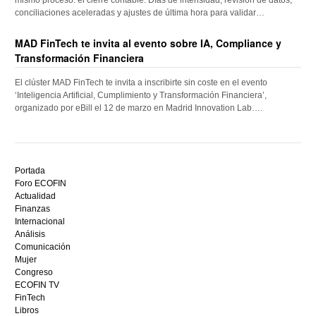
conciliaciones aceleradas y ajustes de última hora para validar…
MAD FinTech te invita al evento sobre IA, Compliance y
Transformación Financiera
El clúster MAD FinTech te invita a inscribirte sin coste en el evento
‘Inteligencia Artificial, Cumplimiento y Transformación Financiera’,
organizado por eBill el 12 de marzo en Madrid Innovation Lab….
Descubre
el
Portada
mejor
Foro ECOFIN
bono
Actualidad
sin
Finanzas
depósito
Internacional
casino
Análisis
en
Comunicación
España,
Mujer
visita
Congreso
este
ECOFIN TV
sitio
FinTech
restaurantedonmauro.es
Libros