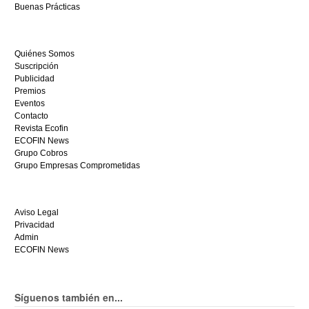
y
Buenas Prácticas
empieza
a
ganar
Quiénes Somos
hoy
Suscripción
mismo.
Publicidad
Premios
Eventos
Contacto
Revista Ecofin
ECOFIN News
Grupo Cobros
Grupo Empresas Comprometidas
Aviso Legal
Privacidad
Admin
ECOFIN News
Síguenos también en...