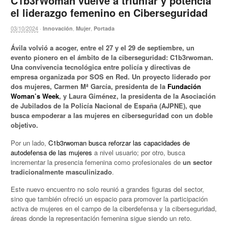
C1b3rWoman vuelve a triunfar y potencia
el liderazgo femenino en Ciberseguridad
03/10/2024
·
,
,
Innovación
Mujer
Portada
Ávila volvió a acoger, entre el 27 y el 29 de septiembre, un
evento pionero en el ámbito de la ciberseguridad: C1b3rwoman.
Una convivencia tecnológica entre policía y directivas de
empresa organizada por SOS en Red. Un proyecto liderado por
dos mujeres, Carmen Mª García, presidenta de la
Fundación
Woman’s Week
, y Laura Giménez, la presidenta de la Asociación
de Jubilados de la Policía Nacional de España (AJPNE), que
busca empoderar a las mujeres en ciberseguridad con un doble
objetivo.
Por un lado,
C1b3rwoman busca reforzar las capacidades de
autodefensa de las mujeres
a nivel usuario; por otro, busca
incrementar la presencia femenina como profesionales de
un sector
tradicionalmente masculinizado
.
Este nuevo encuentro no solo reunió a grandes figuras del sector,
sino que también ofreció un espacio para promover la participación
activa de mujeres en el campo de la ciberdefensa y la ciberseguridad,
áreas donde la representación femenina sigue siendo un reto.