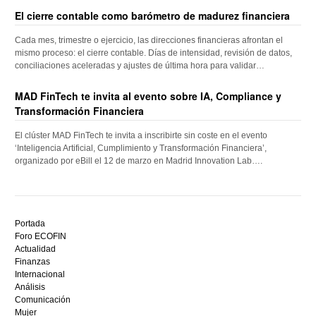
El cierre contable como barómetro de madurez financiera
Cada mes, trimestre o ejercicio, las direcciones financieras afrontan el
mismo proceso: el cierre contable. Días de intensidad, revisión de datos,
conciliaciones aceleradas y ajustes de última hora para validar…
MAD FinTech te invita al evento sobre IA, Compliance y
Transformación Financiera
El clúster MAD FinTech te invita a inscribirte sin coste en el evento
‘Inteligencia Artificial, Cumplimiento y Transformación Financiera’,
organizado por eBill el 12 de marzo en Madrid Innovation Lab….
Descubre
el
Portada
mejor
Foro ECOFIN
bono
Actualidad
sin
Finanzas
depósito
Internacional
casino
Análisis
en
Comunicación
España,
Mujer