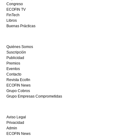
visita
Congreso
este
ECOFIN TV
sitio
FinTech
restaurantedonmauro.es
Libros
y
Buenas Prácticas
empieza
a
ganar
Quiénes Somos
hoy
Suscripción
mismo.
Publicidad
Premios
Eventos
Contacto
Revista Ecofin
ECOFIN News
Grupo Cobros
Grupo Empresas Comprometidas
Aviso Legal
Privacidad
Admin
ECOFIN News