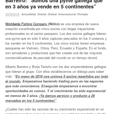
Barreiro: “Somos una pyme gallega que
en 3 años ya vende en 5 continentes”
03/09/2018
·
,
,
,
,
Actualidad
Global
Global
Internacional
Portada
Worldwide Fishing Company (
Wofco)
es una empresa de nueva
creación constituida por cinco socios con largas trayectorias
profesionales en el sector pesquero. Los dos socios gallegos lideran
una pyme que en sólo 3 años capturan pescados en los 3 océanos y
los venden en los 5 continentes. Los cinco socios tienen empresas
pesqueras en Vietnam, China, Perú, Ecuador y España. En el fondo,
son armadores y productores que han creado una de las mayores
comercializadoras de pescado del mundo en un tiempo récord.
Alberto Barreiro y Borja Tenorio son los dos emprendedores gallegos
que lideran al grupo. Con ellos establecemos un diálogo para saber
más:
“
En mayo de 2016 nos unimos 5 socios repartidos por todo
el mundo
. Empezamos haciendo trading puro en las especies
que más conocíamos. Enseguida empezamos a encontrar
oportunidades en común. Y el crecimiento ha sido exponencial
en menos de 3 años.
¡Ya damos servicio y producto a 26
mercados en los 5 continentes!”
¿Cuáles han sido las razones de su crecimiento exponencial en un
sector tan maduro como el pesquero, que está tan regulado y donde