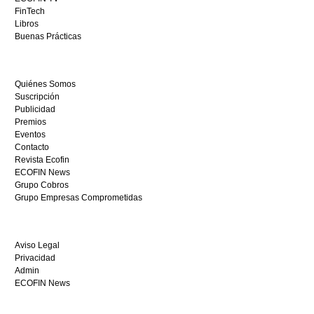
sitio
FinTech
restaurantedonmauro.es
Libros
y
Buenas Prácticas
empieza
a
ganar
Quiénes Somos
hoy
Suscripción
mismo.
Publicidad
Premios
Eventos
Contacto
Revista Ecofin
ECOFIN News
Grupo Cobros
Grupo Empresas Comprometidas
Aviso Legal
Privacidad
Admin
ECOFIN News