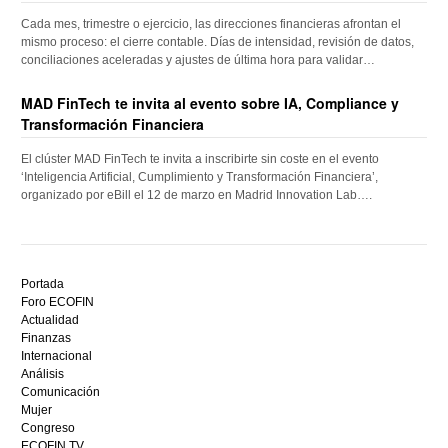
Cada mes, trimestre o ejercicio, las direcciones financieras afrontan el
mismo proceso: el cierre contable. Días de intensidad, revisión de datos,
conciliaciones aceleradas y ajustes de última hora para validar…
MAD FinTech te invita al evento sobre IA, Compliance y
Transformación Financiera
El clúster MAD FinTech te invita a inscribirte sin coste en el evento
‘Inteligencia Artificial, Cumplimiento y Transformación Financiera’,
organizado por eBill el 12 de marzo en Madrid Innovation Lab….
Descubre
el
Portada
mejor
Foro ECOFIN
bono
Actualidad
sin
Finanzas
depósito
Internacional
casino
Análisis
en
Comunicación
España,
Mujer
visita
Congreso
este
ECOFIN TV