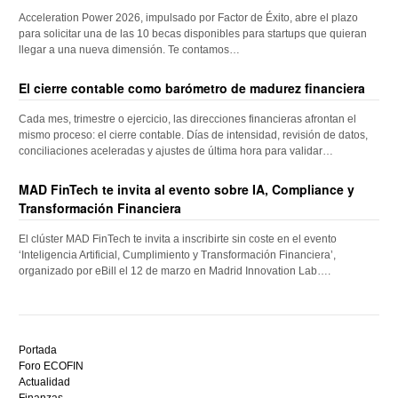
Acceleration Power 2026, impulsado por Factor de Éxito, abre el plazo
para solicitar una de las 10 becas disponibles para startups que quieran
llegar a una nueva dimensión. Te contamos…
El cierre contable como barómetro de madurez financiera
Cada mes, trimestre o ejercicio, las direcciones financieras afrontan el
mismo proceso: el cierre contable. Días de intensidad, revisión de datos,
conciliaciones aceleradas y ajustes de última hora para validar…
MAD FinTech te invita al evento sobre IA, Compliance y
Transformación Financiera
El clúster MAD FinTech te invita a inscribirte sin coste en el evento
‘Inteligencia Artificial, Cumplimiento y Transformación Financiera’,
organizado por eBill el 12 de marzo en Madrid Innovation Lab….
Descubre
el
Portada
mejor
Foro ECOFIN
bono
Actualidad
sin