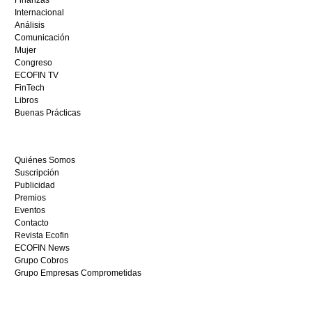
Finanzas
depósito
Internacional
casino
Análisis
en
Comunicación
España,
Mujer
visita
Congreso
este
ECOFIN TV
sitio
FinTech
restaurantedonmauro.es
Libros
y
Buenas Prácticas
empieza
a
ganar
Quiénes Somos
hoy
Suscripción
mismo.
Publicidad
Premios
Eventos
Contacto
Revista Ecofin
ECOFIN News
Grupo Cobros
Grupo Empresas Comprometidas