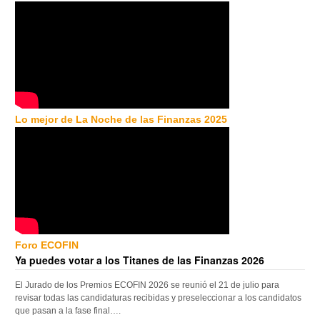
Lo mejor de La Noche de las Finanzas 2025
Foro ECOFIN
Ya puedes votar a los Titanes de las Finanzas 2026
El Jurado de los Premios ECOFIN 2026 se reunió el 21 de julio para
revisar todas las candidaturas recibidas y preseleccionar a los candidatos
que pasan a la fase final….