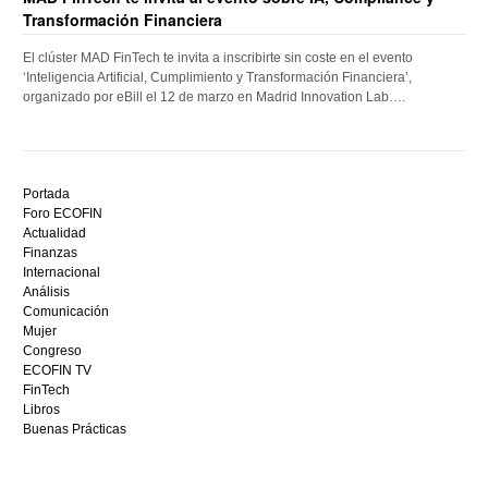
Transformación Financiera
El clúster MAD FinTech te invita a inscribirte sin coste en el evento
‘Inteligencia Artificial, Cumplimiento y Transformación Financiera’,
organizado por eBill el 12 de marzo en Madrid Innovation Lab….
Descubre
el
Portada
mejor
Foro ECOFIN
bono
Actualidad
sin
Finanzas
depósito
Internacional
casino
Análisis
en
Comunicación
España,
Mujer
visita
Congreso
este
ECOFIN TV
sitio
FinTech
restaurantedonmauro.es
Libros
y
Buenas Prácticas
empieza
a