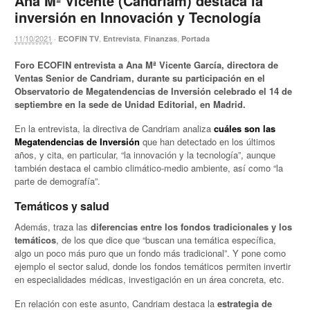
Ana Mª Vicente (Candriam) destaca la
inversión en Innovación y Tecnología
11/10/2021
·
,
,
,
ECOFIN TV
Entrevista
Finanzas
Portada
Foro ECOFIN entrevista a Ana Mª Vicente García, directora de
Ventas Senior de Candriam, durante su participación en el
Observatorio de Megatendencias de Inversión celebrado el 14 de
septiembre en la sede de Unidad Editorial, en Madrid.
En la entrevista, la directiva de Candriam analiza
cuáles son las
Megatendencias de Inversión
que han detectado en los últimos
años, y cita, en particular, “la innovación y la tecnología”, aunque
también destaca el cambio climático-medio ambiente, así como “la
parte de demografía”.
Temáticos y salud
Además, traza las
diferencias entre los fondos tradicionales y los
temáticos
, de los que dice que “buscan una temática específica,
algo un poco más puro que un fondo más tradicional”. Y pone como
ejemplo el sector salud, donde los fondos temáticos permiten invertir
en especialidades médicas, investigación en un área concreta, etc.
En relación con este asunto, Candriam destaca la
estrategia de