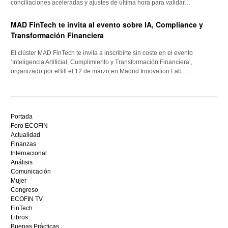
conciliaciones aceleradas y ajustes de última hora para validar…
MAD FinTech te invita al evento sobre IA, Compliance y
Transformación Financiera
El clúster MAD FinTech te invita a inscribirte sin coste en el evento
‘Inteligencia Artificial, Cumplimiento y Transformación Financiera’,
organizado por eBill el 12 de marzo en Madrid Innovation Lab….
Descubre
el
Portada
mejor
Foro ECOFIN
bono
Actualidad
sin
Finanzas
depósito
Internacional
casino
Análisis
en
Comunicación
España,
Mujer
visita
Congreso
este
ECOFIN TV
sitio
FinTech
restaurantedonmauro.es
Libros
y
Buenas Prácticas