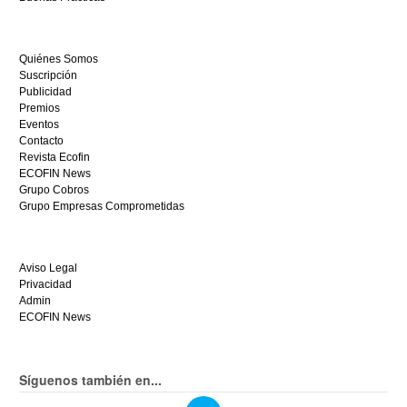
empieza
a
ganar
Quiénes Somos
hoy
Suscripción
mismo.
Publicidad
Premios
Eventos
Contacto
Revista Ecofin
ECOFIN News
Grupo Cobros
Grupo Empresas Comprometidas
Aviso Legal
Privacidad
Admin
ECOFIN News
Síguenos también en...