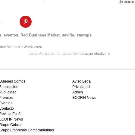
de marzo 
s
,
eventos
,
Red Business Market
,
sevilla
,
startups
 Madrid Woman’s Week 2026
La confianza como núcleo de liderazgo efectivo
Quiénes Somos
Aviso Legal
Suscripción
Privacidad
Publicidad
Admin
Premios
ECOFIN News
Eventos
Contacto
Revista Ecofin
ECOFIN News
Grupo Cobros
Grupo Empresas Comprometidas