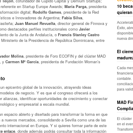
l Teijon
, cofundador de Cupido Capital y Demium Startups;
10 beca
 referente en Startup Europe Awards;
María Parga,
presidenta
quieran
sformación digital;
Rodolfo Games
, presidente de la Red
gísticos e Innovadores de Argentina;
Fabia Silva
,
Accelerat
rasileña;
Juan Manuel Revuelta
, director general de Finnova y
Éxito, abr
omo destacados perfiles institucionales como
Javier
disponibl
ento de la Junta de Andalucía, o
Francis Stanley Castro
nueva di
el Ministerio de la Presidencia de República Dominicana, entre
El cier
vador Molina
, presidente de Foro ECOFIN y del clúster MAD
madurez
, y
Carmen Mª García
, presidenta de Fundación Woman’s
Cada mes, 
financiera
nto
contable. 
conciliac
 un epicentro global de la innovación, atrayendo ideas
para vali
s modelos de negocio. Y es que el congreso ofrecerá a los
r alianzas, identificar oportunidades de crecimiento y conectar
MAD Fin
nológico y empresarial a escala mundial.
Complia
un espacio abierto y diseñado para transformar la forma en que
El clúster
en a nuevos mercados, consolidando a Sevilla como una de las
en el even
to internacional en Europa. Y si quieres formar parte de este
Transform
te enlace
, donde además podrás consultar toda la información