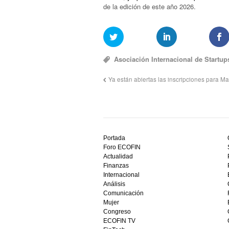
de la edición de este año 2026.
Asociación Internacional de Startup
Ya están abiertas las inscripciones para
Descubre
el
Portada
mejor
Foro ECOFIN
bono
Actualidad
sin
Finanzas
depósito
Internacional
casino
Análisis
en
Comunicación
España,
Mujer
visita
Congreso
este
ECOFIN TV