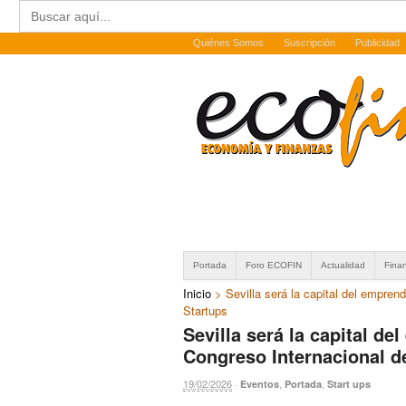
Buscar:
Quiénes Somos
Suscripción
Publicidad
Portada
Foro ECOFIN
Actualidad
Fina
Inicio
>
Sevilla será la capital del empren
Startups
Sevilla será la capital d
Congreso Internacional d
19/02/2026
·
,
,
Eventos
Portada
Start ups