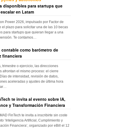
s disponibles para startups que
 escalar en Latam
ion Power 2026, impulsado por Factor de
e el plazo para solicitar una de las 10 becas
es para startups que quieran llegar a una
mensión. Te contamos…
re contable como barómetro de
 financiera
trimestre o ejercicio, las direcciones
s afrontan el mismo proceso: el cierre
Días de intensidad, revisión de datos,
iones aceleradas y ajustes de última hora
dar…
Tech te invita al evento sobre IA,
nce y Transformación Financiera
 MAD FinTech te invita a inscribirte sin coste
to ‘Inteligencia Artificial, Cumplimiento y
ación Financiera’, organizado por eBill el 12