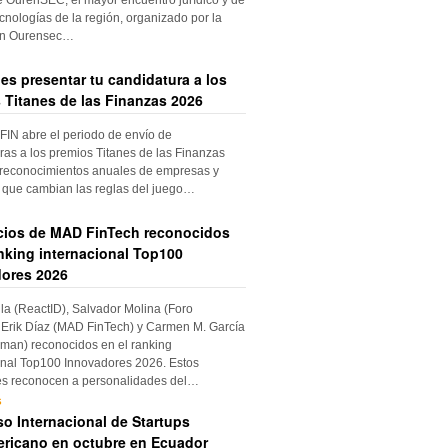
cnologías de la región, organizado por la
ón Ourensec…
es presentar tu candidatura a los
 Titanes de las Finanzas 2026
IN abre el periodo de envío de
ras a los premios Titanes de las Finanzas
 reconocimientos anuales de empresas y
 que cambian las reglas del juego…
cios de MAD FinTech reconocidos
anking internacional Top100
ores 2026
ila (ReactID), Salvador Molina (Foro
Erik Díaz (MAD FinTech) y Carmen M. García
an) reconocidos en el ranking
onal Top100 Innovadores 2026. Estos
es reconocen a personalidades del…
s
o Internacional de Startups
ricano en octubre en Ecuador