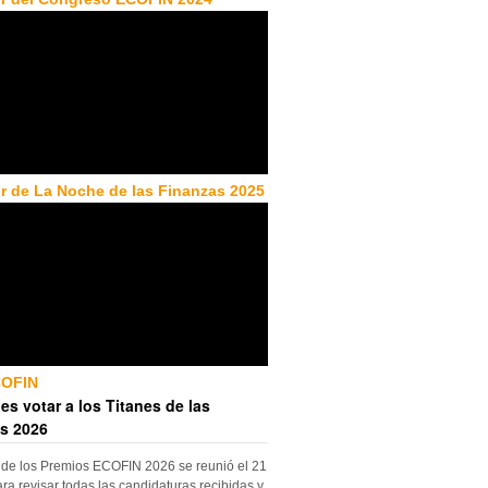
r de La Noche de las Finanzas 2025
COFIN
es votar a los Titanes de las
s 2026
 de los Premios ECOFIN 2026 se reunió el 21
ara revisar todas las candidaturas recibidas y