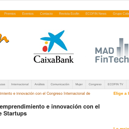
Premios
Eventos
Contacto
Revista Ecofin
ECOFIN News
Grupo Cob
nzas
Internacional
Análisis
Comunicación
Mujer
Congreso
ECOFIN TV
dimiento e innovación con el Congreso Internacional de
Elige a
el emprendimiento e innovación con el
e Startups
Lo mejo