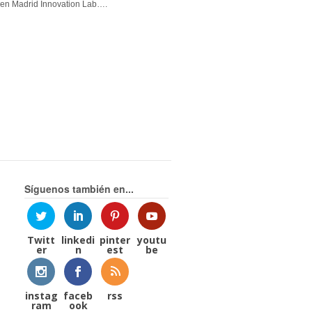
en Madrid Innovation Lab….
Síguenos también en...
Twitt
linkedi
pinter
youtu
er
n
est
be
instag
faceb
rss
ram
ook