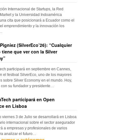
ción Internacional de Startups, la Red
Market y la Universidad Indoamérica
una cita que posicionará a Ecuador como el
el emprendimiento y la innovación los
s…
Pigniez (SilverEco’26): “Cualquier
 tiene que ver con la Silver
y”
ch participará en septiembre en Cannes,
n el festival SilverEco, uno de los mayores
s sobre Silver Economy en el mundo. Hoy,
con su fundador y presidente…
Tech participará en Open
ce en Lisboa
o viernes 3 de Julio se desarrollará en Lisboa
rio internacional sobre el sector asegurador
rá a empresas y profesionales de varios
ra analizar el futuro…
, pymes y autónomos