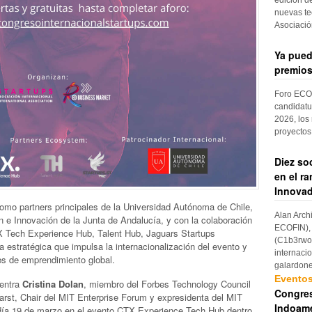
nuevas te
Asociaci
Ya pued
premios
Foro ECOF
candidatu
2026, los
proyectos
Diez so
en el r
Innovad
omo partners principales de la Universidad Autónoma de Chile,
Alan Arch
n e Innovación de la Junta de Andalucía, y con la colaboración
ECOFIN), 
 Tech Experience Hub, Talent Hub, Jaguars Startups
(C1b3rwom
a estratégica que impulsa la internacionalización del evento y
internaci
ubs de emprendimiento global.
galardon
Evento
uentra
Cristina Dolan
, miembro del Forbes Technology Council
Congres
arst, Chair del MIT Enterprise Forum y expresidenta del MIT
Indoame
 día 19 de marzo en el evento CTX Experience Tech Hub dentro