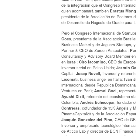
de la integración que el Congreso Internac
quien acompañará también
Erastus Mong
presidente de la Asociación de Rectores d
de Desarrollo de Negocio de Oracle para L
Pero el Congreso Internacional de Startup
Goes
, presidente de la Asociación Brasil
Business Market y de Jaguars Startups, 
Partner & CEO de Zereon Associates;
Pa
Consultancy y Advisory Board Member en 
en Israel;
Ciro Iacomino,
CEO de Europe
inversor serial en Reino Unido;
Jazmín Gaz
Capital;
Josep Novell,
inversor y referent
Licomati
, business angel en Italia;
Iván J
internacional desde República Dominican
Ventures en Perú;
Anmol Goel,
represent
Ayushi Dixit
, referente del ecosistema st
Colombia;
Andrés Echecopar,
fundador d
Contreras
, cofundador de 15K Angels y 
PinamaCapital23 y de la Asociación Espa
Joaquín González del Pino,
CEO de GFS 
inversor y empresario tecnológico internac
de Aticco Lab y director de BCN Finance