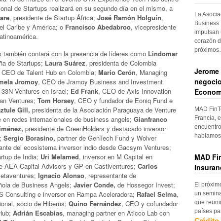
ional de Startups realizará en su segundo día en el mismo, a
La Asocia
are
, presidente de Startup África;
José Ramón Holguín
,
Business 
el Caribe y América; o
Francisco Abedabroo
, vicepresidente
impulsan 
atinoamérica.
corazón d
próximo
s también contará con la presencia de líderes como
Lindomar
eña de Startups;
Laura Suárez
, presidenta de Colombia
Jerome 
y CEO de Talent Hub en Colombia;
Mario Cerón
, Managing
negocio
mela Jromoy
, CEO de Jramoy Business and Investment
33N Ventures en Israel;
Ed Frank
, CEO de Axis Innovation
Econom
an Ventures;
Tom Horsey
, CEO y fundador de Eoniq Fund e
tule Gill,
presidenta de la Asociación Paraguaya de Venture
MAD FinTe
Francia, e
e en redes internacionales de business angels;
Gianfranco
encuentro
iménez,
presidente de GreenHolders y destacado inversor
hablamos 
a;
Sergio Borasino,
partner de GenTech Fund y Wolver
ante del ecosistema inversor indio desde Gacsym Ventures;
MAD Fin
artup de India;
Uri Melamed
, inversor en M Capital en
e AEA Capital Advisors y GP en Castiventures;
Carlos
Insuran
Metaventures;
Ignacio Alonso
, representante de
ñola de Business Angels;
Javier Conde,
de Hossegor Invest;
El próxim
Consulting e inversor en Rampa Aceleradora;
Rafael Selma
,
un semina
que reuni
ional, socio de Hiberus;
Quino Fernández
, CEO y cofundador
países pa
 Hub;
Adrián Escabias
, managing partner en Aticco Lab con
Crédito