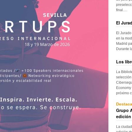
preselecc
final….
El Jura
El Jurado
en la mod
Madrid pa
Durante 
Los lib
La Biblio
selección
Cibersegu
Economy p
próximo c
Destac
Grupo A
edición
La ciudad
edición d