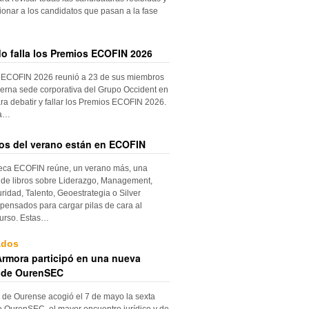
ionar a los candidatos que pasan a la fase
do falla los Premios ECOFIN 2026
 ECOFIN 2026 reunió a 23 de sus miembros
erna sede corporativa del Grupo Occident en
ra debatir y fallar los Premios ECOFIN 2026.
la…
ros del verano están en ECOFIN
teca ECOFIN reúne, un verano más, una
 de libros sobre Liderazgo, Management,
ridad, Talento, Geoestrategia o Silver
ensados para cargar pilas de cara al
urso. Estas…
ados
rmora participó en una nueva
 de OurenSEC
 de Ourense acogió el 7 de mayo la sexta
e OurenSEC, el mayor encuentro jurídico y de