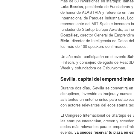
más de 60 inversiones en startups;
Ismae
Lola Bordas
, presidenta de Fundadoras y
de honor de ALASTRIA y referente en tran
Internacional de Parques Industriales, Lo
representante del MIT Spain e inversora b
fundador de Startup Europe Awards; así c
González,
director General de Emprendimi
Melo
, director de Inteligencia de Datos d
los más de 100 speakers confirmados.
Un año más, participarán en el evento
Sal
FinTech, y consejero delegado de ReactID
Week y cofundadora de C1b3rwoman.
Sevilla, capital del emprendimie
Durante dos días, Sevilla se convertirá en
disruptivas, inversión extranjera y nuevo
asistentes un entorno único para establece
con actores relevantes del ecosistema tec
El Congreso Internacional de Startups es 
las startups interactúan, crecen y acced
sedes más relevantes para el emprendimien
evento,
ya puedes reservar tu plaza en es