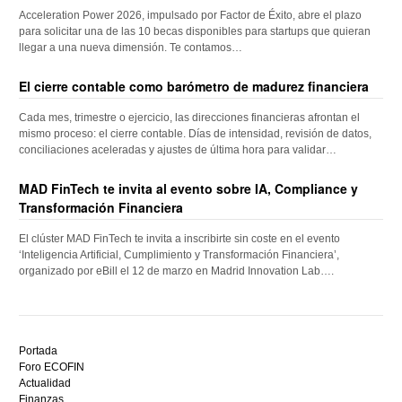
Acceleration Power 2026, impulsado por Factor de Éxito, abre el plazo
para solicitar una de las 10 becas disponibles para startups que quieran
llegar a una nueva dimensión. Te contamos…
El cierre contable como barómetro de madurez financiera
Cada mes, trimestre o ejercicio, las direcciones financieras afrontan el
mismo proceso: el cierre contable. Días de intensidad, revisión de datos,
conciliaciones aceleradas y ajustes de última hora para validar…
MAD FinTech te invita al evento sobre IA, Compliance y
Transformación Financiera
El clúster MAD FinTech te invita a inscribirte sin coste en el evento
‘Inteligencia Artificial, Cumplimiento y Transformación Financiera’,
organizado por eBill el 12 de marzo en Madrid Innovation Lab….
Descubre
el
Portada
mejor
Foro ECOFIN
bono
Actualidad
sin
Finanzas