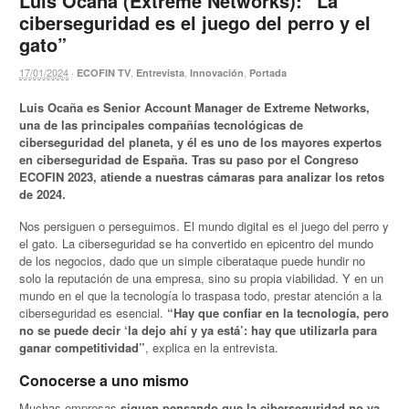
Luis Ocaña (Extreme Networks): “La
ciberseguridad es el juego del perro y el
gato”
17/01/2024
·
,
,
,
ECOFIN TV
Entrevista
Innovación
Portada
Luis Ocaña es Senior Account Manager de Extreme Networks,
una de las principales compañías tecnológicas de
ciberseguridad del planeta, y él es uno de los mayores expertos
en ciberseguridad de España. Tras su paso por el Congreso
ECOFIN 2023, atiende a nuestras cámaras para analizar los retos
de 2024.
Nos persiguen o perseguimos. El mundo digital es el juego del perro y
el gato. La ciberseguridad se ha convertido en epicentro del mundo
de los negocios, dado que un simple ciberataque puede hundir no
solo la reputación de una empresa, sino su propia viabilidad. Y en un
mundo en el que la tecnología lo traspasa todo, prestar atención a la
ciberseguridad es esencial.
“Hay que confiar en la tecnología, pero
no se puede decir ‘la dejo ahí y ya está’: hay que utilizarla para
ganar competitividad”
, explica en la entrevista.
Conocerse a uno mismo
Muchas empresas
siguen pensando que la ciberseguridad no va