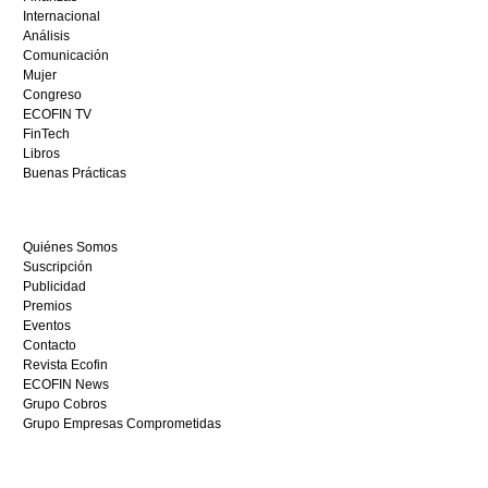
depósito
Internacional
casino
Análisis
en
Comunicación
España,
Mujer
visita
Congreso
este
ECOFIN TV
sitio
FinTech
restaurantedonmauro.es
Libros
y
Buenas Prácticas
empieza
a
ganar
Quiénes Somos
hoy
Suscripción
mismo.
Publicidad
Premios
Eventos
Contacto
Revista Ecofin
ECOFIN News
Grupo Cobros
Grupo Empresas Comprometidas