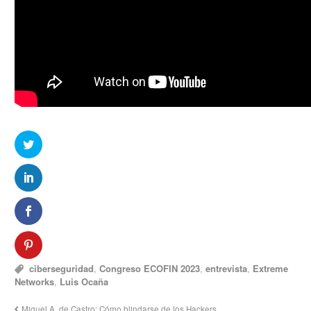
ciberseguridad
,
Congreso ECOFIN 2023
,
entrevista
,
Extreme
Networks
,
Luis Ocaña
Miguel A. de Castro: Cómo blindarse de los Hackers