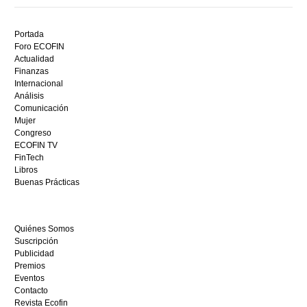
Descubre
el
Portada
mejor
Foro ECOFIN
bono
Actualidad
sin
Finanzas
depósito
Internacional
casino
Análisis
en
Comunicación
España,
Mujer
visita
Congreso
este
ECOFIN TV
sitio
FinTech
restaurantedonmauro.es
Libros
y
Buenas Prácticas
empieza
a
ganar
Quiénes Somos
hoy
Suscripción
mismo.
Publicidad
Premios
Eventos
Contacto
Revista Ecofin