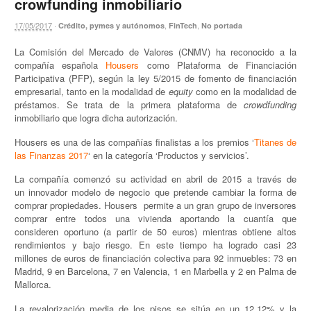
crowfunding inmobiliario
17/05/2017
·
,
,
Crédito, pymes y autónomos
FinTech
No portada
La Comisión del Mercado de Valores (CNMV) ha reconocido a la
compañía española
Housers
como Plataforma de Financiación
Participativa (PFP), según la ley 5/2015 de fomento de financiación
empresarial, tanto en la modalidad de
equity
como en la modalidad de
préstamos. Se trata de la primera plataforma de
crowdfunding
inmobiliario que logra dicha autorización.
Housers es una de las compañías finalistas a los premios ‘
Titanes de
las Finanzas 2017
‘ en la categoría ‘Productos y servicios’.
La compañía comenzó su actividad en abril de 2015 a través de
un innovador modelo de negocio que pretende cambiar la forma de
comprar propiedades. Housers permite a un gran grupo de inversores
comprar entre todos una vivienda aportando la cuantía que
consideren oportuno (a partir de 50 euros) mientras obtiene altos
rendimientos y bajo riesgo. En este tiempo ha logrado casi 23
millones de euros de financiación colectiva para 92 inmuebles: 73 en
Madrid, 9 en Barcelona, 7 en Valencia, 1 en Marbella y 2 en Palma de
Mallorca.
La revalorización media de los pisos se sitúa en un 12,12% y la