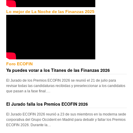
Lo mejor de La Noche de las Finanzas 2025
Foro ECOFIN
Ya puedes votar a los Titanes de las Finanzas 2026
El Jurado de los Premios ECOFIN 2026 se reunió el 21 de julio para
revisar todas las candidaturas recibidas y preseleccionar a los candidatos
que pasan a la fase final….
El Jurado falla los Premios ECOFIN 2026
El Jurado ECOFIN 2026 reunió a 23 de sus miembros en la moderna sede
corporativa del Grupo Occident en Madrid para debatir y fallar los Premios
ECOFIN 2026. Durante la…