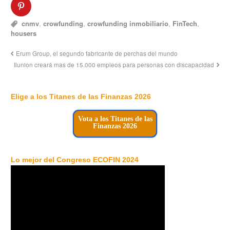
cnmv
,
crowfunding
,
crowfunding inmobiliario
,
FinTech
,
housers
Erum Group, el segundo fabricante de perchas del mundo
Ilunion creará mas de 15.000 empleos para personas con discapacidad
Elige a los Titanes de las Finanzas 2026
Vota a los Titanes de las
Finanzas 2026
Lo mejor del Congreso ECOFIN 2024