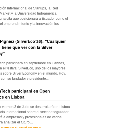
ción Internacional de Startups, la Red
Market y la Universidad Indoamérica
una cita que posicionará a Ecuador como el
el emprendimiento y la innovación los
s…
Pigniez (SilverEco’26): “Cualquier
 tiene que ver con la Silver
y”
ch participará en septiembre en Cannes,
n el festival SilverEco, uno de los mayores
s sobre Silver Economy en el mundo. Hoy,
con su fundador y presidente…
Tech participará en Open
ce en Lisboa
o viernes 3 de Julio se desarrollará en Lisboa
rio internacional sobre el sector asegurador
rá a empresas y profesionales de varios
ra analizar el futuro…
, pymes y autónomos