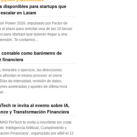
s disponibles para startups que
 escalar en Latam
ion Power 2026, impulsado por Factor de
e el plazo para solicitar una de las 10 becas
es para startups que quieran llegar a una
mensión. Te contamos…
re contable como barómetro de
 financiera
trimestre o ejercicio, las direcciones
s afrontan el mismo proceso: el cierre
Días de intensidad, revisión de datos,
iones aceleradas y ajustes de última hora
dar…
Tech te invita al evento sobre IA,
nce y Transformación Financiera
 MAD FinTech te invita a inscribirte sin coste
to ‘Inteligencia Artificial, Cumplimiento y
ación Financiera’, organizado por eBill el 12