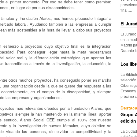
sde el primer momento. Por eso se debe tener como premisa:
preselecc
ades, en lugar de por sus discapacidades.
final….
e Empleo y Fundación
Alares, nos hemos propuesto integrar a
El Jura
mercado laboral. Ayudando también a las empresas a cumplir
ean más sostenibles a la hora de llevar a cabo sus proyectos
El Jurado
en la mod
Madrid pa
esfuerzo a proyectos cuyo objetivo final es la integración
Durante 
apacidad. Para conseguir llegar hasta la meta necesitamos
el valor real y la diferenciación estratégica que aportan las
 transmitimos a través de la investigación, la educación, la
Los lib
La Biblio
entre otros muchos proyectos
,
ha conseguido poner en marcha
selección
, una organización desde la que se quiere dar respuesta a las
Cibersegu
 concretamente, en el campo de la discapacidad, y siempre
Economy p
próximo c
 de las empresas y organizaciones.
proyectos más relevantes creados por la Fundación Alares, que
Destac
bjetivos siempre la han mantenido en la misma línea: aportar
Grupo A
e sentido, Alares Social
CEE
cumple al 100% con nuestra
edición
mento y la investigación de nuevas fórmulas, cuyo objetivo se
de vida de las personas, sin olvidar la competitividad y la
La ciudad
edición d