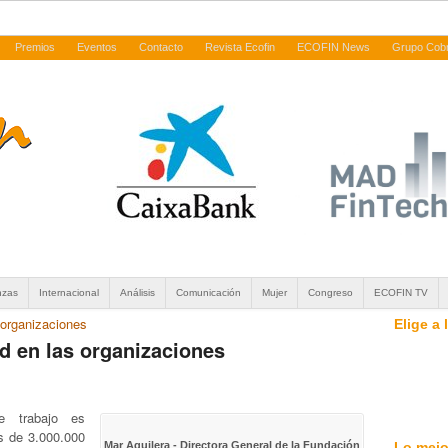
Premios
Eventos
Contacto
Revista Ecofin
ECOFIN News
Grupo Cob
nzas
Internacional
Análisis
Comunicación
Mujer
Congreso
ECOFIN TV
 organizaciones
Elige a
ad en las organizaciones
e trabajo es
s de 3.000.000
Lo mejo
Mar Aguilera - Directora General de la Fundación