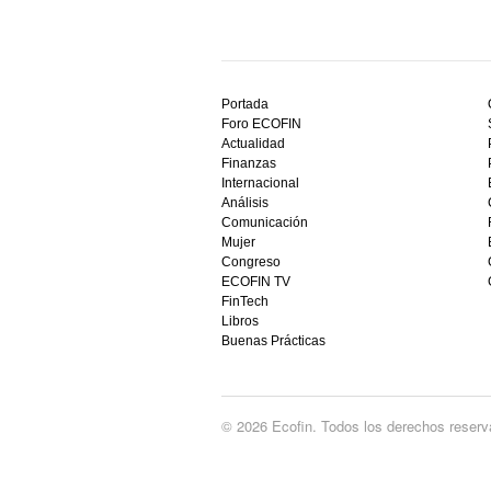
Descubre
el
Portada
mejor
Foro ECOFIN
bono
Actualidad
sin
Finanzas
depósito
Internacional
casino
Análisis
en
Comunicación
España,
Mujer
visita
Congreso
este
ECOFIN TV
sitio
FinTech
restaurantedonmauro.es
Libros
y
Buenas Prácticas
empieza
a
ganar
hoy
© 2026 Ecofin. Todos los derechos reserv
mismo.