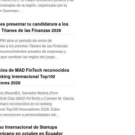
cnologías de la región, organizado por la
ón Ourensec…
es presentar tu candidatura a los
 Titanes de las Finanzas 2026
IN abre el periodo de envío de
ras a los premios Titanes de las Finanzas
 reconocimientos anuales de empresas y
 que cambian las reglas del juego…
cios de MAD FinTech reconocidos
anking internacional Top100
ores 2026
ila (ReactID), Salvador Molina (Foro
Erik Díaz (MAD FinTech) y Carmen M. García
an) reconocidos en el ranking
onal Top100 Innovadores 2026. Estos
es reconocen a personalidades del…
s
o Internacional de Startups
ricano en octubre en Ecuador