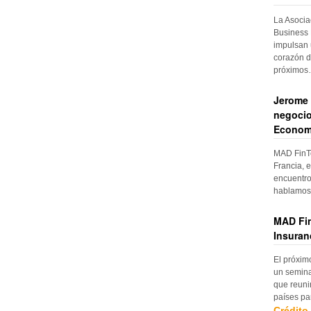
La Asocia
Business 
impulsan 
corazón d
próximo
Jerome 
negocio
Econom
MAD FinTe
Francia, e
encuentro
hablamos 
MAD Fin
Insuran
El próxim
un semina
que reuni
países pa
Crédito