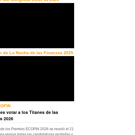
r de La Noche de las Finanzas 2025
COFIN
es votar a los Titanes de las
s 2026
 de los Premios ECOFIN 2026 se reunió el 21
ara revisar todas las candidaturas recibidas y