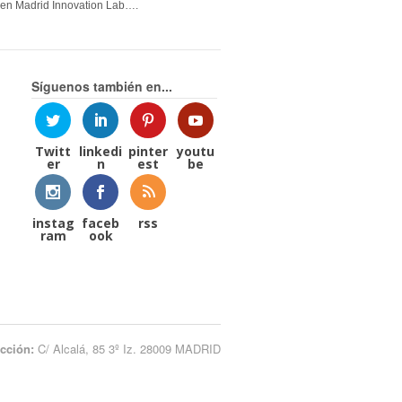
en Madrid Innovation Lab….
Síguenos también en...
Twitt
linkedi
pinter
youtu
er
n
est
be
instag
faceb
rss
ram
ook
ección:
C/ Alcalá, 85 3º Iz. 28009 MADRID