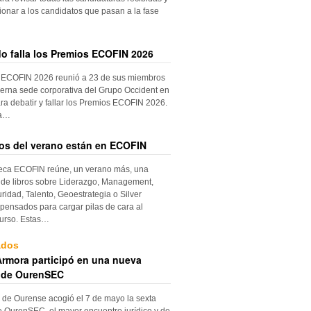
ionar a los candidatos que pasan a la fase
do falla los Premios ECOFIN 2026
 ECOFIN 2026 reunió a 23 de sus miembros
erna sede corporativa del Grupo Occident en
ra debatir y fallar los Premios ECOFIN 2026.
la…
ros del verano están en ECOFIN
teca ECOFIN reúne, un verano más, una
 de libros sobre Liderazgo, Management,
ridad, Talento, Geoestrategia o Silver
ensados para cargar pilas de cara al
urso. Estas…
ados
rmora participó en una nueva
 de OurenSEC
 de Ourense acogió el 7 de mayo la sexta
e OurenSEC, el mayor encuentro jurídico y de