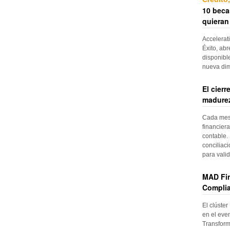
10 beca
quieran
Accelerat
Éxito, abr
disponibl
nueva di
El cier
madurez
Cada mes, 
financiera
contable. 
conciliac
para vali
MAD Fin
Complia
El clúster
en el even
Transform