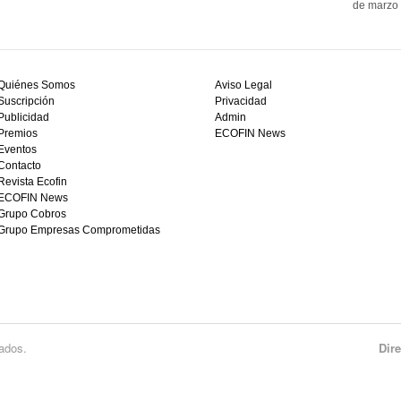
de marzo 
Quiénes Somos
Aviso Legal
Suscripción
Privacidad
Publicidad
Admin
Premios
ECOFIN News
Eventos
Contacto
Revista Ecofin
ECOFIN News
Grupo Cobros
Grupo Empresas Comprometidas
ados.
Dir