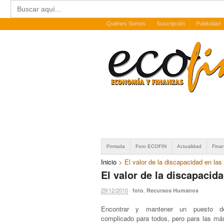
Buscar:
Quiénes Somos
Suscripción
Publicidad
Portada
Foro ECOFIN
Actualidad
Fina
Inicio
>
El valor de la discapacidad en las
El valor de la discapacid
29/12/2010
·
,
foto
Recursos Humanos
Encontrar y mantener un puesto d
complicado para todos, pero para las má