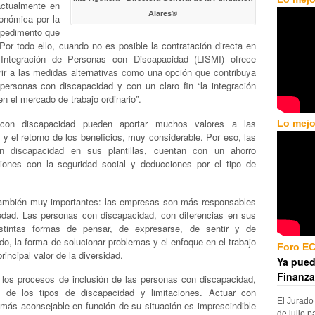
actualmente en
Alares®
onómica por la
mpedimento que
or todo ello, cuando no es posible la contratación directa en
Integración de Personas con Discapacidad (LISMI) ofrece
rir a las medidas alternativas como una opción que contribuya
 personas con discapacidad y con un claro fin “la integración
n el mercado de trabajo ordinario”.
con discapacidad pueden aportar muchos valores a las
Lo mejo
y el retorno de los beneficios, muy considerable. Por eso, las
 discapacidad en sus plantillas, cuentan con un ahorro
ciones con la seguridad social y deducciones por el tipo de
 también muy importantes: las empresas son más responsables
dad. Las personas con discapacidad, con diferencias en sus
distintas formas de pensar, de expresarse, de sentir y de
do, la forma de solucionar problemas y el enfoque en el trabajo
Foro E
rincipal valor de la diversidad.
Ya pued
Finanza
os procesos de inclusión de las personas con discapacidad,
 de los tipos de discapacidad y limitaciones. Actuar con
El Jurado
 más aconsejable en función de su situación es imprescindible
de julio p