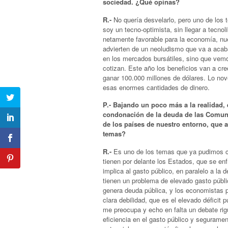
sociedad. ¿Qué opinas?
R.-
No quería desvelarlo, pero uno de los t
soy un tecno-optimista, sin llegar a tecnol
netamente favorable para la economía, nue
advierten de un neoludismo que va a acaba
en los mercados bursátiles, sino que vem
cotizan. Este año los beneficios van a cr
ganar 100.000 millones de dólares. Lo n
esas enormes cantidades de dinero.
P.- Bajando un poco más a la realidad
condonación de la deuda de las Comun
de los países de nuestro entorno, que 
temas?
R.-
Es uno de los temas que ya pudimos co
tienen por delante los Estados, que se en
implica al gasto público, en paralelo a la
tienen un problema de elevado gasto públic
genera deuda pública, y los economistas 
clara debilidad, que es el elevado défici
me preocupa y echo en falta un debate rig
eficiencia en el gasto público y segurame