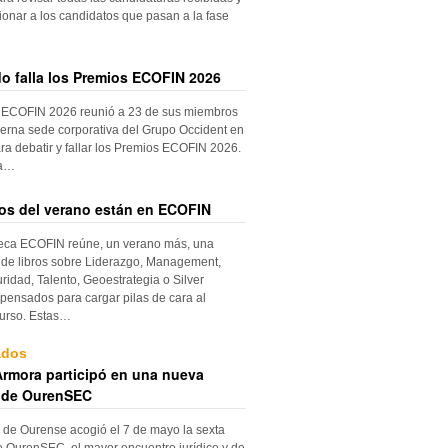
ionar a los candidatos que pasan a la fase
do falla los Premios ECOFIN 2026
 ECOFIN 2026 reunió a 23 de sus miembros
erna sede corporativa del Grupo Occident en
ra debatir y fallar los Premios ECOFIN 2026.
la…
ros del verano están en ECOFIN
teca ECOFIN reúne, un verano más, una
 de libros sobre Liderazgo, Management,
ridad, Talento, Geoestrategia o Silver
ensados para cargar pilas de cara al
urso. Estas…
ados
rmora participó en una nueva
 de OurenSEC
 de Ourense acogió el 7 de mayo la sexta
e OurenSEC, el mayor encuentro jurídico y de