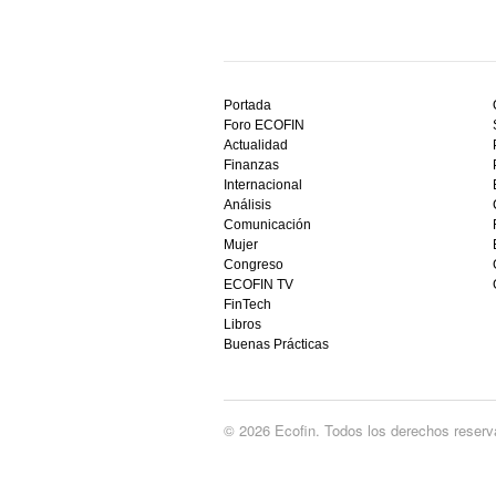
Descubre
el
Portada
mejor
Foro ECOFIN
bono
Actualidad
sin
Finanzas
depósito
Internacional
casino
Análisis
en
Comunicación
España,
Mujer
visita
Congreso
este
ECOFIN TV
sitio
FinTech
restaurantedonmauro.es
Libros
y
Buenas Prácticas
empieza
a
ganar
hoy
© 2026 Ecofin. Todos los derechos reserv
mismo.