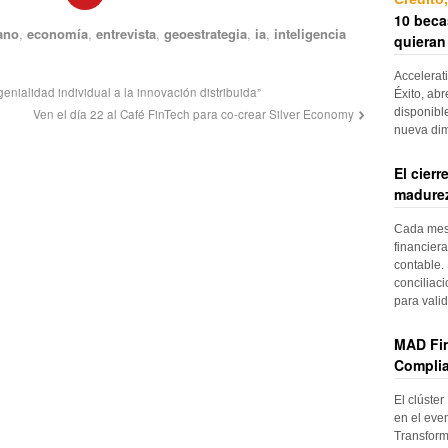
10 beca
ano
,
economía
,
entrevista
,
geoestrategia
,
ia
,
inteligencia
quieran
Accelerat
enialidad individual a la innovación distribuida”
Éxito, abr
disponibl
Ven el día 22 al Café FinTech para co-crear Silver Economy
nueva di
El cier
madurez
Cada mes, 
financiera
contable. 
conciliac
para vali
MAD Fin
Complia
El clúster
en el even
Transform