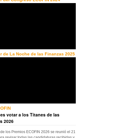
r de La Noche de las Finanzas 2025
COFIN
es votar a los Titanes de las
s 2026
 de los Premios ECOFIN 2026 se reunió el 21
ara revisar todas las candidaturas recibidas y