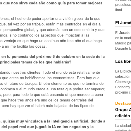
 que nos sirve cada año como guía para tomar mejores
preselecc
final….
ones, el hecho de poder aportar una visión global de lo que
El Jura
 que, tal vez por su trabajo, están más centrados en el día a
con perspectiva global, y que además sea un economista y que
El Jurado
cismos, sino contando los aspectos que impactan a las
en la mod
 ventaja es que hago un continuo año tras año al que hago
Madrid pa
 a mí me facilita las cosas.
Durante 
s en tu ponencia del próximo 6 de octubre en la sede de la
Los lib
principales temas de los que hablarás?
ntando nuestros clientes. Todo el mundo está relativamente
La Biblio
selección
 lo que antes no hablábamos los economistas. Pero hay que
Cibersegu
es el futuro de Europa. El otro elemento es que no termina de
Economy p
conómica y el mundo crece a una tasa que podría ser superior,
próximo c
, pero, para todo lo que está pasando sí que merece la pena
, que hace tres años era uno de los temas centrales del
Destac
ero hay que ver si habrá más bajadas de los tipos de
Grupo A
edición
 quizás muy vinculada a la inteligencia artificial, donde a
La ciudad
el papel real que jugará la IA en los negocios y la
edición d