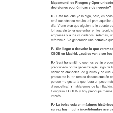
Mapamundi de Riesgos y Oportunidades
decisiones económicas y de negocio?
R.-
Está mal que yo lo diga, pero, en ocasi
está sucediendo resulta útil para aquellos
día. Viene bien que alguien te lo cuente 
lo haga sin tener que entrar en los tecni
empresas y a los ciudadanos. Además, una
referencia. Va generando una narrativa que
P.- Sin llegar a desvelar lo que veremo
CEOE en Madrid, ¿cuáles van a ser los 
R.-
Será transmitir lo que nos están pregu
preocupado por la geoestrategia, algo de
hablar de aranceles, de guerras y de cuál 
producirse la tan temida desaceleración e
porque me gustaría que fuera un poco más
diagnosticar. Y hablaremos de la inflación
Congreso ECOFIN y hoy preocupa menos, p
interés.
P.- La bolsa está en máximos históricos,
su vez hay mucha incertidumbre acerca d