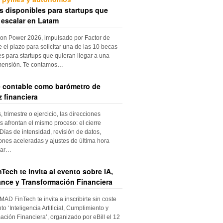
s disponibles para startups que
 escalar en Latam
ion Power 2026, impulsado por Factor de
e el plazo para solicitar una de las 10 becas
es para startups que quieran llegar a una
mensión. Te contamos…
re contable como barómetro de
 financiera
trimestre o ejercicio, las direcciones
s afrontan el mismo proceso: el cierre
Días de intensidad, revisión de datos,
iones aceleradas y ajustes de última hora
dar…
Tech te invita al evento sobre IA,
nce y Transformación Financiera
 MAD FinTech te invita a inscribirte sin coste
to ‘Inteligencia Artificial, Cumplimiento y
ación Financiera’, organizado por eBill el 12