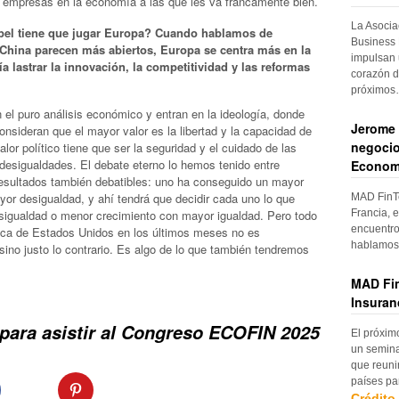
y empresas en la economía a las que les va francamente bien.
La Asocia
apel tiene que jugar Europa? Cuando hablamos de
Business 
China parecen más abiertos, Europa se centra más en la
impulsan 
a lastrar la innovación, la competitividad y las reformas
corazón d
próximo
l puro análisis económico y entran en la ideología, donde
Jerome 
nsideran que el mayor valor es la libertad y la capacidad de
negocio
alor político tiene que ser la seguridad y el cuidado de las
desigualdades. El debate eterno lo hemos tenido entre
Econom
esultados también debatibles: uno ha conseguido un mayor
or desigualdad, y ahí tendrá que decidir cada uno lo que
MAD FinTe
Francia, e
esigualdad o menor crecimiento con mayor igualdad. Pero todo
encuentro
ítica de Estados Unidos en los últimos meses no es
hablamos 
 sino justo lo contrario. Es algo de lo que también tendremos
MAD Fin
Insuran
 para asistir al Congreso ECOFIN 2025
El próxim
un semina
que reuni
países pa
Crédito