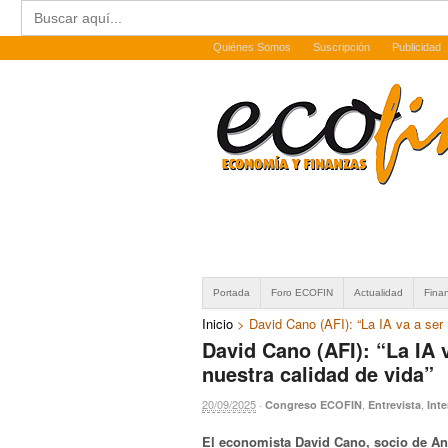
Buscar:
Quiénes Somos
Suscripción
Publicidad
Portada
Foro ECOFIN
Actualidad
Fina
Inicio
>
David Cano (AFI): “La IA va a ser
David Cano (AFI): “La IA 
nuestra calidad de vida”
20/09/2025
·
,
,
Congreso ECOFIN
Entrevista
Int
El economista David Cano, socio de Anal