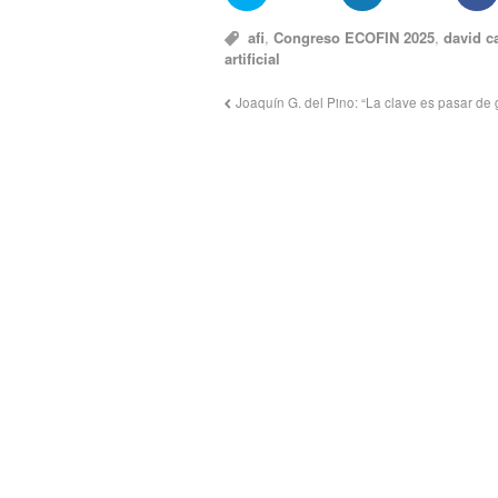
afi
,
Congreso ECOFIN 2025
,
david c
artificial
Joaquín G. del Pino: “La clave es pasar de g