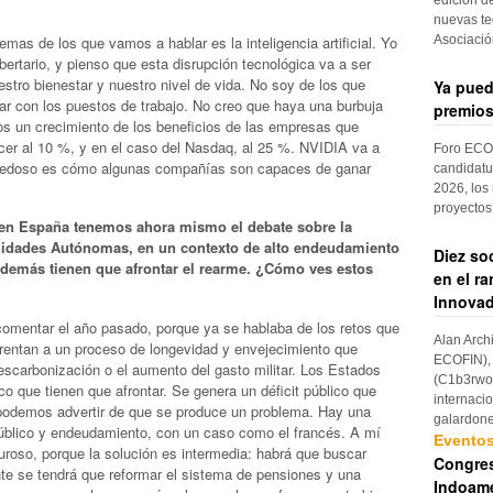
nuevas te
Asociaci
emas de los que vamos a hablar es la inteligencia artificial. Yo
ibertario, y pienso que esta disrupción tecnológica va a ser
stro bienestar y nuestro nivel de vida. No soy de los que
Ya pued
r con los puestos de trabajo. No creo que haya una burbuja
premios
os un crecimiento de los beneficios de las empresas que
ecer al 10 %, y en el caso del Nasdaq, al 25 %. NVIDIA va a
Foro ECOF
ovedoso es cómo algunas compañías son capaces de ganar
candidatu
2026, los
proyectos
, en España tenemos ahora mismo el debate sobre la
idades Autónomas, en un contexto de alto endeudamiento
Diez so
además tienen que afrontar el rearme. ¿Cómo ves estos
en el r
Innovad
mentar el año pasado, porque ya se hablaba de los retos que
Alan Arch
frentan a un proceso de longevidad y envejecimiento que
ECOFIN), 
 descarbonización o el aumento del gasto militar. Los Estados
(C1b3rwom
o que tienen que afrontar. Se genera un déficit público que
internaci
podemos advertir de que se produce un problema. Hay una
galardon
t público y endeudamiento, con un caso como el francés. A mí
Evento
uroso, porque la solución es intermedia: habrá que buscar
Congres
nte se tendrá que reformar el sistema de pensiones y una
Indoame