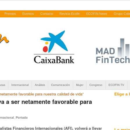
Premios
Eventos
Contacto
Revista Ecofin
ECOFIN News
Grupo Cob
nzas
Internacional
Análisis
Comunicación
Mujer
Congreso
ECOFIN TV
 netamente favorable para nuestra calidad de vida”
Elige a
va a ser netamente favorable para
,
ernacional
Portada
istas Financieros Internacionales (AFI), volverá a llevar
Lo mejo