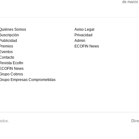
de marzo 
Quiénes Somos
Aviso Legal
Suscripción
Privacidad
Publicidad
Admin
Premios
ECOFIN News
Eventos
Contacto
Revista Ecofin
ECOFIN News
Grupo Cobros
Grupo Empresas Comprometidas
ados.
Dir