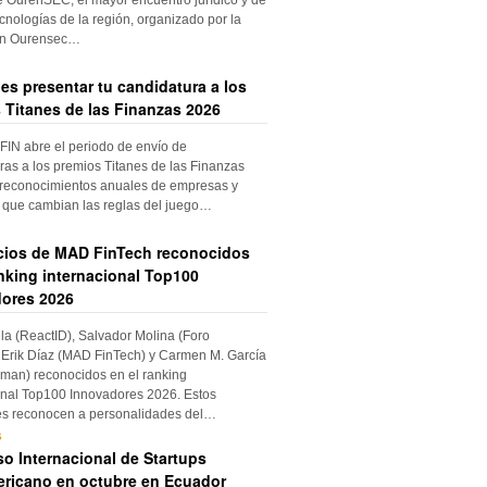
cnologías de la región, organizado por la
ón Ourensec…
es presentar tu candidatura a los
 Titanes de las Finanzas 2026
IN abre el periodo de envío de
ras a los premios Titanes de las Finanzas
 reconocimientos anuales de empresas y
 que cambian las reglas del juego…
cios de MAD FinTech reconocidos
anking internacional Top100
ores 2026
ila (ReactID), Salvador Molina (Foro
Erik Díaz (MAD FinTech) y Carmen M. García
an) reconocidos en el ranking
onal Top100 Innovadores 2026. Estos
es reconocen a personalidades del…
s
o Internacional de Startups
ricano en octubre en Ecuador