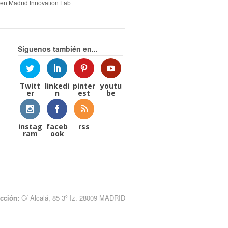
en Madrid Innovation Lab….
Síguenos también en...
Twitt
linkedi
pinter
youtu
er
n
est
be
instag
faceb
rss
ram
ook
ección:
C/ Alcalá, 85 3º Iz. 28009 MADRID