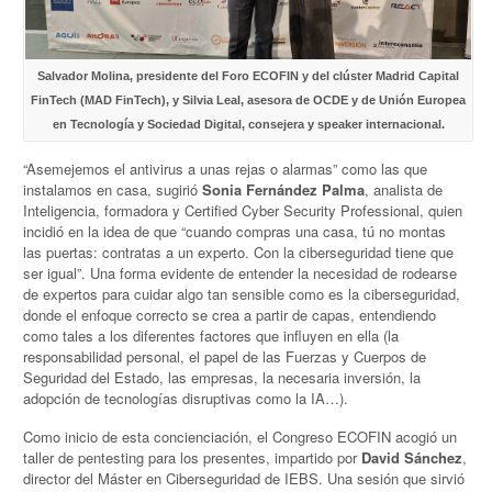
Salvador Molina, presidente del Foro ECOFIN y del clúster Madrid Capital
FinTech (MAD FinTech), y Silvia Leal, asesora de OCDE y de Unión Europea
en Tecnología y Sociedad Digital, consejera y speaker internacional.
“Asemejemos el antivirus a unas rejas o alarmas” como las que
instalamos en casa, sugirió
Sonia Fernández Palma
, analista de
Inteligencia, formadora y Certified Cyber Security Professional, quien
incidió en la idea de que “cuando compras una casa, tú no montas
las puertas: contratas a un experto. Con la ciberseguridad tiene que
ser igual”. Una forma evidente de entender la necesidad de rodearse
de expertos para cuidar algo tan sensible como es la ciberseguridad,
donde el enfoque correcto se crea a partir de capas, entendiendo
como tales a los diferentes factores que influyen en ella (la
responsabilidad personal, el papel de las Fuerzas y Cuerpos de
Seguridad del Estado, las empresas, la necesaria inversión, la
adopción de tecnologías disruptivas como la IA…).
Como inicio de esta concienciación, el Congreso ECOFIN acogió un
taller de pentesting para los presentes, impartido por
David Sánchez
,
director del Máster en Ciberseguridad de IEBS. Una sesión que sirvió