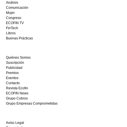
casino
Análisis
en
Comunicación
España,
Mujer
visita
Congreso
este
ECOFIN TV
sitio
FinTech
restaurantedonmauro.es
Libros
y
Buenas Prácticas
empieza
a
ganar
Quiénes Somos
hoy
Suscripción
mismo.
Publicidad
Premios
Eventos
Contacto
Revista Ecofin
ECOFIN News
Grupo Cobros
Grupo Empresas Comprometidas
Aviso Legal