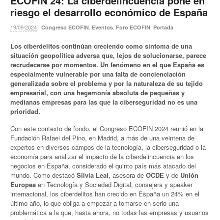
ECOFIN’24: La ciberdelincuencia pone en
riesgo el desarrollo económico de España
19/09/2024
·
,
,
,
Congreso ECOFIN
Eventos
Foro ECOFIN
Portada
Los ciberdelitos continúan creciendo como síntoma de una
situación geopolítica adversa que, lejos de solucionarse, parece
recrudecerse por momentos. Un fenómeno en el que España es
especialmente vulnerable por una falta de concienciación
generalizada sobre el problema y por la naturaleza de su tejido
empresarial, con una hegemonía absoluta de pequeñas y
medianas empresas para las que la ciberseguridad no es una
prioridad.
Con este contexto de fondo, el Congreso ECOFIN 2024 reunió en la
Fundación Rafael del Pino, en Madrid, a más de una veintena de
expertos en diversos campos de la tecnología, la ciberseguridad o la
economía para analizar el impacto de la ciberdelincuencia en los
negocios en España, considerado el quinto país más atacado del
mundo. Como destacó
Silvia Leal
, asesora de
OCDE
y de
Unión
Europea
en Tecnología y Sociedad Digital, consejera y speaker
internacional, los ciberdelitos han crecido en España un 24% en el
último año, lo que obliga a empezar a tomarse en serio una
problemática a la que, hasta ahora, no todas las empresas y usuarios