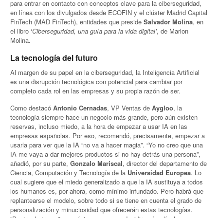
para entrar en contacto con conceptos clave para la ciberseguridad,
en línea con los divulgados desde ECOFIN y el clúster Madrid Capital
FinTech (MAD FinTech), entidades que preside
Salvador Molina
, en
el libro ‘
Ciberseguridad, una guía para la vida digital’
, de Marlon
Molina.
La tecnología del futuro
Al margen de su papel en la ciberseguridad, la Inteligencia Artificial
es una disrupción tecnológica con potencial para cambiar por
completo cada rol en las empresas y su propia razón de ser.
Como destacó
Antonio Cernadas
, VP Ventas de
Aygloo
, la
tecnología siempre hace un negocio más grande, pero aún existen
reservas, incluso miedo, a la hora de empezar a usar IA en las
empresas españolas. Por eso, recomendó, precisamente, empezar a
usarla para ver que la IA “no va a hacer magia”. “Yo no creo que una
IA me vaya a dar mejores productos si no hay detrás una persona”,
añadió, por su parte,
Gonzalo Mariscal
, director del departamento de
Ciencia, Computación y Tecnología de la
Universidad Europea
. Lo
cual sugiere que el miedo generalizado a que la IA sustituya a todos
los humanos es, por ahora, como mínimo infundado. Pero habrá que
replantearse el modelo, sobre todo si se tiene en cuenta el grado de
personalización y minuciosidad que ofrecerán estas tecnologías.