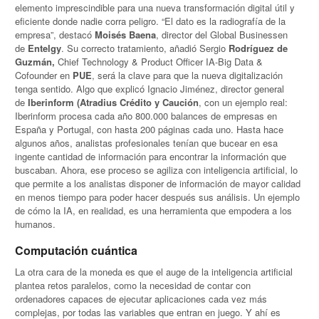
elemento imprescindible para una nueva transformación digital útil y
eficiente donde nadie corra peligro. “El dato es la radiografía de la
empresa”, destacó
Moisés Baena
, director del Global Businessen
de
Entelgy
. Su correcto tratamiento, añadió Sergio
Rodríguez de
Guzmán,
Chief Technology & Product Officer IA-Big Data &
Cofounder en
PUE
, será la clave para que la nueva digitalización
tenga sentido. Algo que explicó Ignacio Jiménez, director general
de
Iberinform (Atradius Crédito y Caución
, con un ejemplo real:
Iberinform procesa cada año 800.000 balances de empresas en
España y Portugal, con hasta 200 páginas cada uno. Hasta hace
algunos años, analistas profesionales tenían que bucear en esa
ingente cantidad de información para encontrar la información que
buscaban. Ahora, ese proceso se agiliza con inteligencia artificial, lo
que permite a los analistas disponer de información de mayor calidad
en menos tiempo para poder hacer después sus análisis. Un ejemplo
de cómo la IA, en realidad, es una herramienta que empodera a los
humanos.
Computación cuántica
La otra cara de la moneda es que el auge de la inteligencia artificial
plantea retos paralelos, como la necesidad de contar con
ordenadores capaces de ejecutar aplicaciones cada vez más
complejas, por todas las variables que entran en juego. Y ahí es