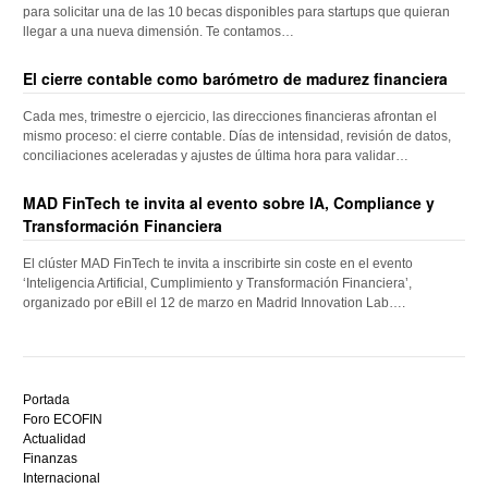
para solicitar una de las 10 becas disponibles para startups que quieran
llegar a una nueva dimensión. Te contamos…
El cierre contable como barómetro de madurez financiera
Cada mes, trimestre o ejercicio, las direcciones financieras afrontan el
mismo proceso: el cierre contable. Días de intensidad, revisión de datos,
conciliaciones aceleradas y ajustes de última hora para validar…
MAD FinTech te invita al evento sobre IA, Compliance y
Transformación Financiera
El clúster MAD FinTech te invita a inscribirte sin coste en el evento
‘Inteligencia Artificial, Cumplimiento y Transformación Financiera’,
organizado por eBill el 12 de marzo en Madrid Innovation Lab….
Descubre
el
Portada
mejor
Foro ECOFIN
bono
Actualidad
sin
Finanzas
depósito
Internacional