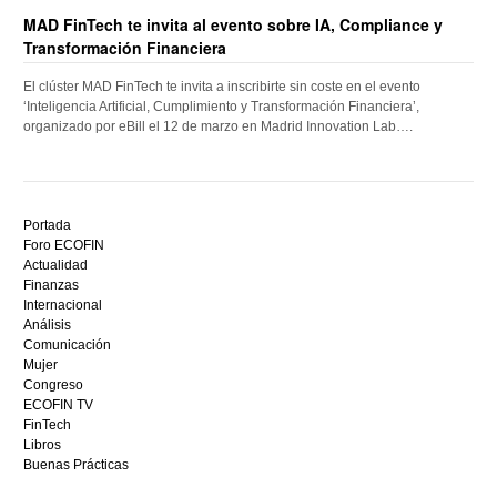
MAD FinTech te invita al evento sobre IA, Compliance y
Transformación Financiera
El clúster MAD FinTech te invita a inscribirte sin coste en el evento
‘Inteligencia Artificial, Cumplimiento y Transformación Financiera’,
organizado por eBill el 12 de marzo en Madrid Innovation Lab….
Descubre
el
Portada
mejor
Foro ECOFIN
bono
Actualidad
sin
Finanzas
depósito
Internacional
casino
Análisis
en
Comunicación
España,
Mujer
visita
Congreso
este
ECOFIN TV
sitio
FinTech
restaurantedonmauro.es
Libros
y
Buenas Prácticas
empieza