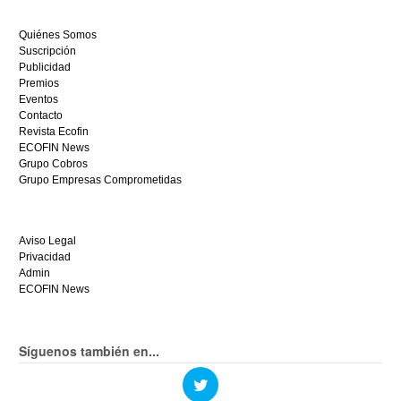
a
ganar
Quiénes Somos
hoy
Suscripción
mismo.
Publicidad
Premios
Eventos
Contacto
Revista Ecofin
ECOFIN News
Grupo Cobros
Grupo Empresas Comprometidas
Aviso Legal
Privacidad
Admin
ECOFIN News
Síguenos también en...