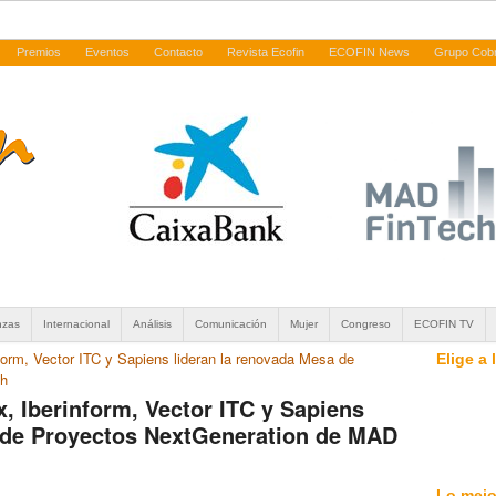
Premios
Eventos
Contacto
Revista Ecofin
ECOFIN News
Grupo Cob
nzas
Internacional
Análisis
Comunicación
Mujer
Congreso
ECOFIN TV
form, Vector ITC y Sapiens lideran la renovada Mesa de
Elige a
ch
, Iberinform, Vector ITC y Sapiens
a de Proyectos NextGeneration de MAD
Lo mejo