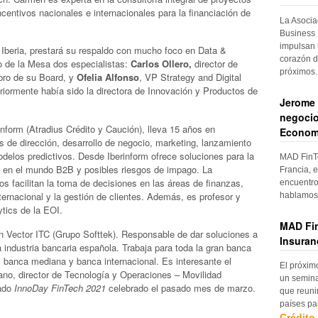
centivos nacionales e internacionales para la financiación de
La Asocia
Business 
impulsan 
x Iberia, prestará su respaldo con mucho foco en Data &
corazón d
ipo de la Mesa dos especialistas:
Carlos Ollero,
director de
próximo
bro de su Board, y
Ofelia Alfonso
, VP Strategy and Digital
riormente había sido la directora de Innovación y Productos de
Jerome 
negocio
rinform (Atradius Crédito y Caución), lleva
15 años en
Econom
s de dirección, desarrollo de negocio, marketing, lanzamiento
elos predictivos. Desde Iberinform ofrece soluciones para la
MAD FinTe
o en el mundo B2B y posibles riesgos de impago. La
Francia, e
os facilitan la toma de decisiones en las áreas de finanzas,
encuentro
ernacional y la gestión de clientes. Además, es profesor y
hablamos 
ytics de la EOI.
MAD Fin
en Vector ITC (Grupo Softtek). Responsable de dar soluciones a
Insuran
 industria bancaria española. Trabaja para toda la gran banca
 banca mediana y banca internacional. Es interesante el
El próxim
no, director de Tecnología y Operaciones – Movilidad
un semina
sado
InnoDay FinTech 2021
celebrado el pasado mes de marzo.
que reuni
países pa
Crédito