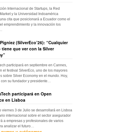
ción Internacional de Startups, la Red
Market y la Universidad Indoamérica
una cita que posicionará a Ecuador como el
el emprendimiento y la innovación los
s…
Pigniez (SilverEco’26): “Cualquier
 tiene que ver con la Silver
y”
ch participará en septiembre en Cannes,
n el festival SilverEco, uno de los mayores
s sobre Silver Economy en el mundo. Hoy,
con su fundador y presidente…
Tech participará en Open
ce en Lisboa
o viernes 3 de Julio se desarrollará en Lisboa
rio internacional sobre el sector asegurador
rá a empresas y profesionales de varios
ra analizar el futuro…
, pymes y autónomos