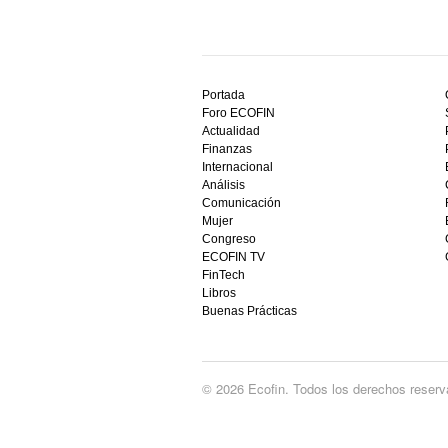
Descubre
el
Portada
mejor
Foro ECOFIN
bono
Actualidad
sin
Finanzas
depósito
Internacional
casino
Análisis
en
Comunicación
España,
Mujer
visita
Congreso
este
ECOFIN TV
sitio
FinTech
restaurantedonmauro.es
Libros
y
Buenas Prácticas
empieza
a
ganar
hoy
© 2026 Ecofin. Todos los derechos reserv
mismo.