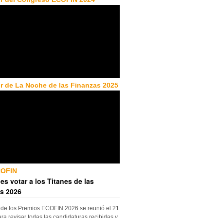
r de La Noche de las Finanzas 2025
COFIN
es votar a los Titanes de las
s 2026
 de los Premios ECOFIN 2026 se reunió el 21
ara revisar todas las candidaturas recibidas y