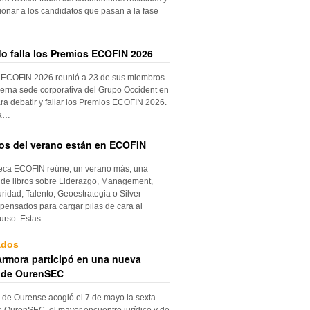
ionar a los candidatos que pasan a la fase
do falla los Premios ECOFIN 2026
 ECOFIN 2026 reunió a 23 de sus miembros
erna sede corporativa del Grupo Occident en
ra debatir y fallar los Premios ECOFIN 2026.
la…
ros del verano están en ECOFIN
teca ECOFIN reúne, un verano más, una
 de libros sobre Liderazgo, Management,
ridad, Talento, Geoestrategia o Silver
ensados para cargar pilas de cara al
urso. Estas…
ados
rmora participó en una nueva
 de OurenSEC
 de Ourense acogió el 7 de mayo la sexta
e OurenSEC, el mayor encuentro jurídico y de