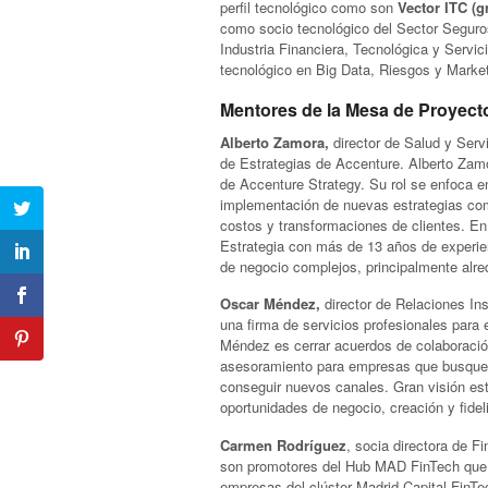
perfil tecnológico como son
Vector ITC
(g
como socio tecnológico del Sector Segur
Industria Financiera, Tecnológica y Servic
tecnológico en Big Data, Riesgos y Market
Mentores de la Mesa de Proyect
Alberto Zamora,
director de Salud y Servi
de Estrategias de Accenture. Alberto Zamo
de Accenture Strategy. Su rol se enfoca e
implementación de nuevas estrategias come
costos y transformaciones de clientes. E
Estrategia con más de 13 años de experien
de negocio complejos, principalmente alred
Oscar Méndez,
director de Relaciones In
una firma de servicios profesionales par
Méndez es cerrar acuerdos de colaboración
asesoramiento para empresas que busquen 
conseguir nuevos canales. Gran visión es
oportunidades de negocio, creación y fidel
Carmen Rodríguez
, socia directora de F
son promotores del Hub MAD FinTech que pr
empresas del clúster Madrid Capital FinTe