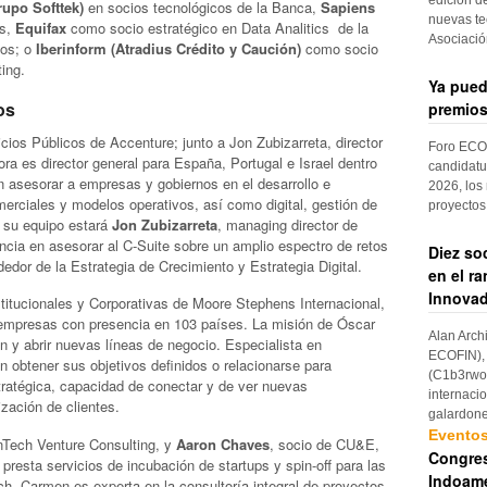
rupo Softtek)
en socios tecnológicos de la Banca,
Sapiens
nuevas te
os,
Equifax
como socio estratégico en Data Analitics de la
Asociaci
ios; o
Iberinform (Atradius Crédito y Caución)
como socio
ing.
Ya pued
os
premios
cios Públicos de Accenture; junto a Jon Zubizarreta, director
Foro ECOF
ra es director general para España, Portugal e Israel dentro
candidatu
n asesorar a empresas y gobiernos en el desarrollo e
2026, los
rciales y modelos operativos, así como digital, gestión de
proyectos
n su equipo estará
Jon Zubizarreta
, managing director de
cia en asesorar al C-Suite sobre un amplio espectro de retos
Diez so
edor de la Estrategia de Crecimiento y Estrategia Digital.
en el r
Innovad
stitucionales y Corporativas de Moore Stephens Internacional,
a empresas con presencia en 103 países. La misión de Óscar
Alan Arch
 y abrir nuevas líneas de negocio. Especialista en
ECOFIN), 
obtener sus objetivos definidos o relacionarse para
(C1b3rwom
tratégica, capacidad de conectar y de ver nuevas
internaci
ización de clientes.
galardon
Evento
inTech Venture Consulting, y
Aaron Chaves
, socio de CU&E,
Congres
esta servicios de incubación de startups y spin-off para las
Indoame
ch. Carmen es experta en la consultoría integral de proyectos