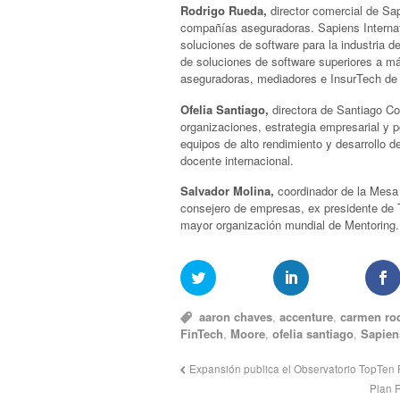
Rodrigo Rueda,
director comercial de Sap
compañías aseguradoras. Sapiens Internat
soluciones de software para la industria d
de soluciones de software superiores a m
aseguradoras, mediadores e InsurTech de
Ofelia Santiago,
directora de Santiago Co
organizaciones, estrategia empresarial y po
equipos de alto rendimiento y desarrollo 
docente internacional.
Salvador Molina,
coordinador de la Mesa
consejero de empresas, ex presidente de 
mayor organización mundial de Mentoring.
aaron chaves
,
accenture
,
carmen ro
FinTech
,
Moore
,
ofelia santiago
,
Sapien
Expansión publica el Observatorio TopTen
Plan R