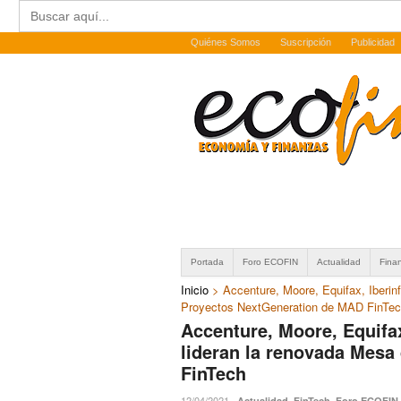
Buscar:
Quiénes Somos
Suscripción
Publicidad
Portada
Foro ECOFIN
Actualidad
Fina
Inicio
>
Accenture, Moore, Equifax, Iberin
Proyectos NextGeneration de MAD FinTe
Accenture, Moore, Equifax
lideran la renovada Mes
FinTech
12/04/2021
·
,
,
Actualidad
FinTech
Foro ECOFIN