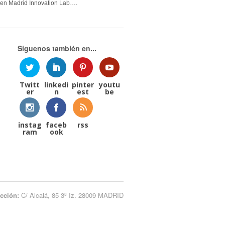
en Madrid Innovation Lab….
Síguenos también en...
Twitt
linkedi
pinter
youtu
er
n
est
be
instag
faceb
rss
ram
ook
ección:
C/ Alcalá, 85 3º Iz. 28009 MADRID