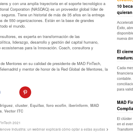
iens y con una amplia trayectoria en el soporte tecnológico a
10 beca
ional Corporation (NASDAQ) es un proveedor global líder de
quieran
e seguros. Tiene un historial de más de 35 años en la entrega
ás de 550 organizaciones. Están en la base de grandes
Accelerat
 todo el mundo.
Éxito, abr
disponibl
nsultores, es experta en transformación de las
nueva di
lítica, liderazgo, desarrollo y gestión del capital humano,
de ecosistemas para la Innovación. Coach, consultora y
El cier
madurez
 de Mentores en su calidad de presidente de MAD FinTech,
Cada mes, 
Telemadrid y mentor de honor de la Red Global de Mentores, la
financiera
contable. 
conciliac
para vali
MAD Fin
driguez
,
cluster
,
Equifax
,
foro ecofin
,
iberinform
,
MAD
Complia
s
,
Vector ITC
El clúster
 FinTech 2021
en el even
enove Industria: un webinar explicará cómo optar a estas ayudas
Transform