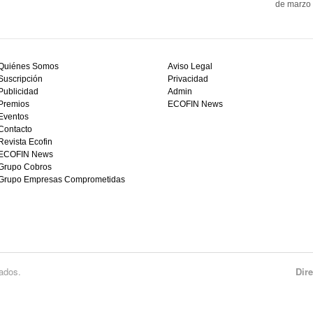
de marzo 
Quiénes Somos
Aviso Legal
Suscripción
Privacidad
Publicidad
Admin
Premios
ECOFIN News
Eventos
Contacto
Revista Ecofin
ECOFIN News
Grupo Cobros
Grupo Empresas Comprometidas
ados.
Dir