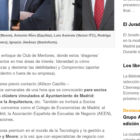
preselecc
final….
El Jura
El Jurado
Moore), Antonio Ríos (Equifax), Luis Asensio (Vector ITC), Rodrigo
en la mod
ens), Ignacio Jiménez (Iberinform).
Madrid pa
Durante 
 enfoque de Club de Mentores, donde estos ‘dragones’
ectos en tres áreas de interés: Idoneidad (o cómo
Los lib
ezas y desterrar las debilidades) y Compromiso (aportar
dentro o fuera de su empresa).
La Biblio
selección
rse previo contacto (Allison Castillo –
Cibersegu
tros semanales de una hora que se convocarán
para socios
Economy p
 clústers vinculados al Ayuntamiento de Madrid:
próximo c
e la Arquitectura,
etc. También se invitará a Socios
o convenios como el Colegio de Economistas de Madrid, el
Destac
rid, la Asociación Española de Escuelas de Negocio (AEEN),
Grupo A
aciones.
edición
oras premium en el mundo de la Tecnología y la gestión a
La ciudad
e y Moore
; a la vez que con especialistas de negocio con
edición d