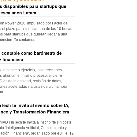
s disponibles para startups que
 escalar en Latam
ion Power 2026, impulsado por Factor de
e el plazo para solicitar una de las 10 becas
es para startups que quieran llegar a una
mensión. Te contamos…
re contable como barómetro de
 financiera
trimestre o ejercicio, las direcciones
s afrontan el mismo proceso: el cierre
Días de intensidad, revisión de datos,
iones aceleradas y ajustes de última hora
dar…
Tech te invita al evento sobre IA,
nce y Transformación Financiera
 MAD FinTech te invita a inscribirte sin coste
to ‘Inteligencia Artificial, Cumplimiento y
ación Financiera’, organizado por eBill el 12