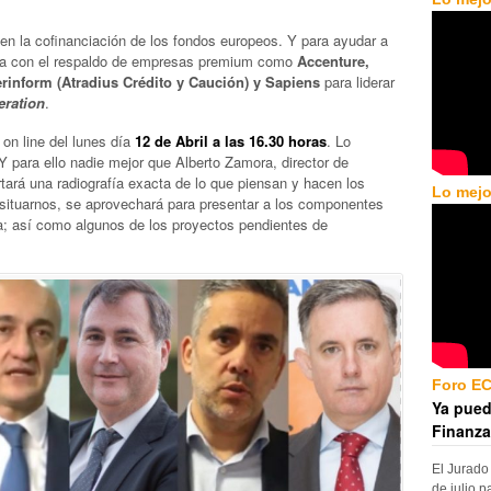
en la cofinanciación de los fondos europeos. Y para ayudar a
nta con el respaldo de empresas premium como
Accenture,
berinform (Atradius Crédito y Caución) y Sapiens
para liderar
eration
.
 on line del lunes día
12 de Abril a las 16.30 horas
. Lo
Y para ello nadie mejor que Alberto Zamora, director de
tará una radiografía exacta de lo que piensan y hacen los
Lo mejo
situarnos, se aprovechará para presentar a los componentes
; así como algunos de los proyectos pendientes de
Foro E
Ya pued
Finanza
El Jurado
de julio p